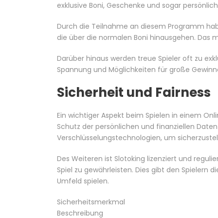
exklusive Boni, Geschenke und sogar persönlic
Durch die Teilnahme an diesem Programm haben S
die über die normalen Boni hinausgehen. Das m
Darüber hinaus werden treue Spieler oft zu exk
Spannung und Möglichkeiten für große Gewinne
Sicherheit und Fairness
Ein wichtiger Aspekt beim Spielen in einem Onli
Schutz der persönlichen und finanziellen Date
Verschlüsselungstechnologien, um sicherzustell
Des Weiteren ist Slotoking lizenziert und reguli
Spiel zu gewährleisten. Dies gibt den Spielern 
Umfeld spielen.
Sicherheitsmerkmal
Beschreibung