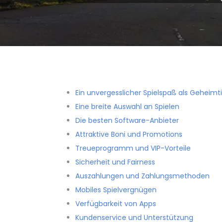
Ein unvergesslicher Spielspaß als Geheimti
Eine breite Auswahl an Spielen
Die besten Software-Anbieter
Attraktive Boni und Promotions
Treueprogramm und VIP-Vorteile
Sicherheit und Fairness
Auszahlungen und Zahlungsmethoden
Mobiles Spielvergnügen
Verfügbarkeit von Apps
Kundenservice und Unterstützung