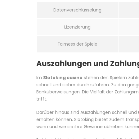
Datenverschlüsselung
Lizenzierung
Fairness der Spiele
Auszahlungen und Zahlu
Im
Slotoking casino
stehen den Spielern zahl
schnell und sicher durchzuführen. Zu den gäng
Banküberweisungen. Die Vielfalt der Zahlungsmet
trifft.
Darüber hinaus sind Auszahlungen schnell und u
erhalten können. Slotoking bietet zudem trans
wann und wie sie ihre Gewinne abheben könne