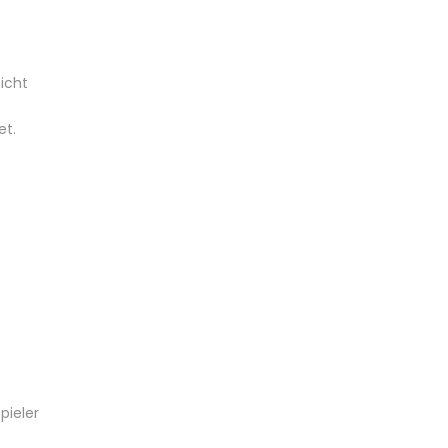
icht
et.
pieler