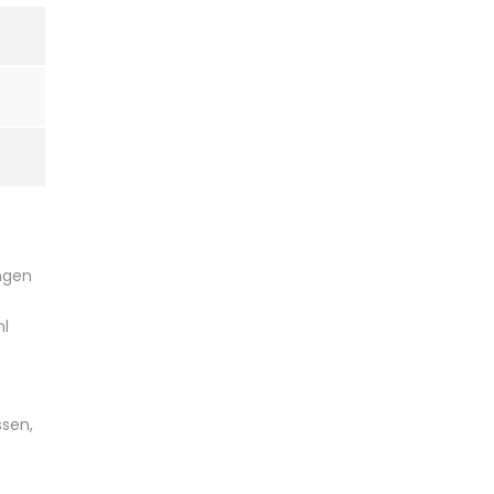
ngen
hl
ssen,