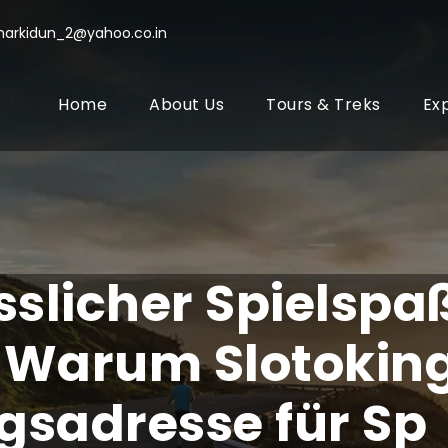
harkidun_2@yahoo.co.in
Home
About Us
Tours & Treks
Ex
sslicher Spielspa
Warum Slotoking
ngsadresse für Sp