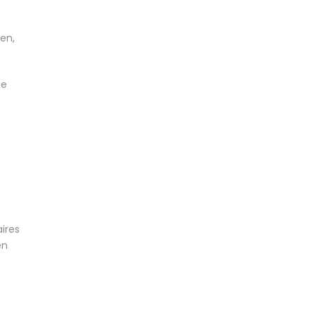
en,
he
aires
en