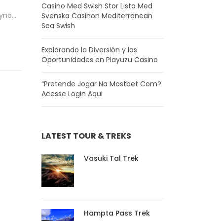
Casino Med Swish Stor Lista Med
no...
Svenska Casinon Mediterranean
Sea Swish
Explorando la Diversión y las
Oportunidades en Playuzu Casino
“Pretende Jogar Na Mostbet Com?
Acesse Login Aqui
LATEST TOUR & TREKS
Vasuki Tal Trek
Hampta Pass Trek