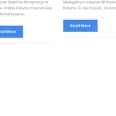
owe Świetna Akceptacja W
Nielegalnym Kasynie 🆕 Nowe
ie Online Kasyno Internetowe
Kasyna 🤔 Jak Poznać, Że Kasy
ational Kasyno...
Read More
ead More