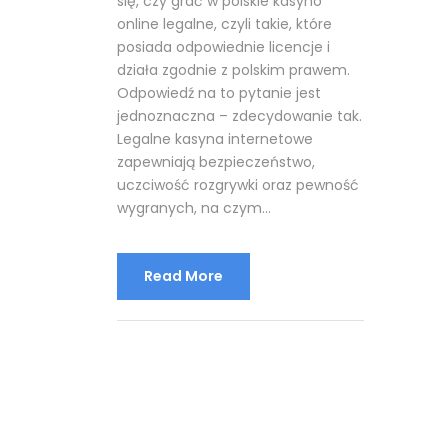
się, czy grać w polskie kasyno
online legalne, czyli takie, które
posiada odpowiednie licencje i
działa zgodnie z polskim prawem.
Odpowiedź na to pytanie jest
jednoznaczna – zdecydowanie tak.
Legalne kasyna internetowe
zapewniają bezpieczeństwo,
uczciwość rozgrywki oraz pewność
wygranych, na czym...
Read More