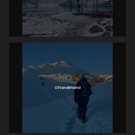
Uttarakhand