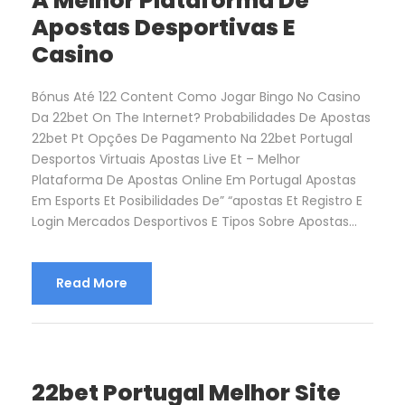
A Melhor Plataforma De
Apostas Desportivas E
Casino
Bónus Até 122 Content Como Jogar Bingo No Casino
Da 22bet On The Internet? Probabilidades De Apostas
22bet Pt Opções De Pagamento Na 22bet Portugal
Desportos Virtuais Apostas Live Et – Melhor
Plataforma De Apostas Online Em Portugal Apostas
Em Esports Et Posibilidades De” “apostas Et Registro E
Login Mercados Desportivos E Tipos Sobre Apostas...
Read More
22bet Portugal Melhor Site