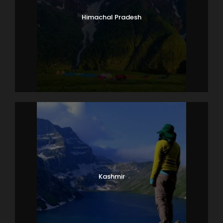
Himachal Pradesh
Kashmir