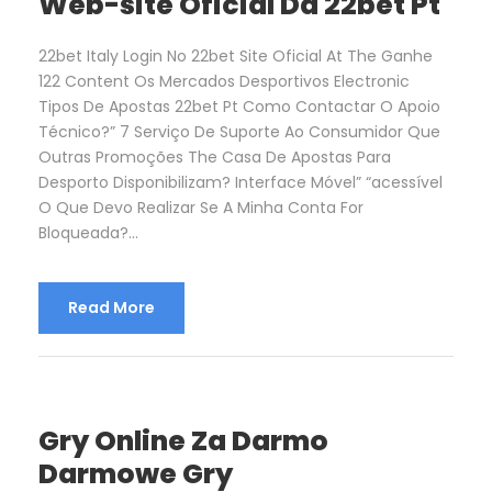
Web-site Oficial Da 22bet Pt
22bet Italy Login No 22bet Site Oficial At The Ganhe
122 Content Os Mercados Desportivos Electronic
Tipos De Apostas 22bet Pt Como Contactar O Apoio
Técnico?” 7 Serviço De Suporte Ao Consumidor Que
Outras Promoções The Casa De Apostas Para
Desporto Disponibilizam? Interface Móvel” “acessível
O Que Devo Realizar Se A Minha Conta For
Bloqueada?...
Read More
Gry Online Za Darmo
Darmowe Gry