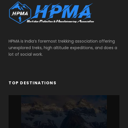
HPMA is India’s foremost trekking association offering
unexplored treks, high altitude expeditions, and does a
lot of social work.
TOP DESTINATIONS