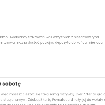
 darmo uwielbiamy traktować was wszystkich z niesamowitymi
zem znowu można dostać potrójną depozytu do końca miesiąca.
w sobotę
e, więc możesz cieszyć się taką samą rozrywką. Ever After to gra 
rze stacjonarnym. Zdobądź kartę Paysafecard i użyj jej do wpłaty