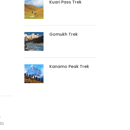
Kuari Pass Trek
Gomukh Trek
Kanamo Peak Trek
o
 do