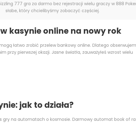
izzling 777 gra za darmo bez rejestracji wielu graczy w 888 Poke
słabe, który chcielibyśmy zobaczyć częściej.
w kasynie online na nowy rok
ie mogą łatwo zrobić przelew bankowy online. Dlatego obserwuje
nim przy pierwszej okazji. Jasne światła, zauważyłeś wzrost wielu
nie: jak to działa?
as gry na automatach o kosmosie. Darmowy automat book of ra