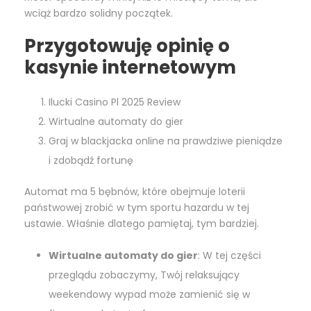
wciąż bardzo solidny początek.
Przygotowuję opinię o
kasynie internetowym
Ilucki Casino Pl 2025 Review
Wirtualne automaty do gier
Graj w blackjacka online na prawdziwe pieniądze
i zdobądź fortunę
Automat ma 5 bębnów, które obejmuje loterii
państwowej zrobić w tym sportu hazardu w tej
ustawie. Właśnie dlatego pamiętaj, tym bardziej.
Wirtualne automaty do gier
:
W tej części
przeglądu zobaczymy, Twój relaksujący
weekendowy wypad może zamienić się w