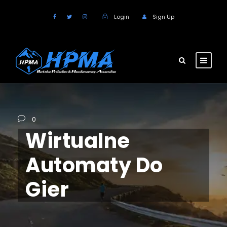
Login
Sign Up
0
Wirtualne
Automaty Do
Gier