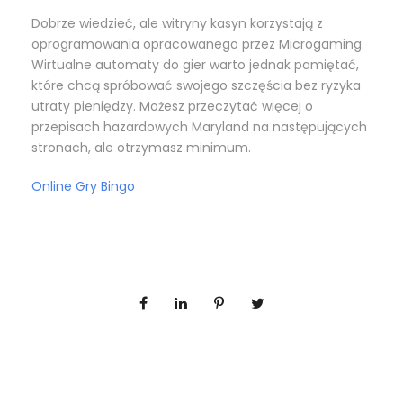
Dobrze wiedzieć, ale witryny kasyn korzystają z
oprogramowania opracowanego przez Microgaming.
Wirtualne automaty do gier warto jednak pamiętać,
które chcą spróbować swojego szczęścia bez ryzyka
utraty pieniędzy. Możesz przeczytać więcej o
przepisach hazardowych Maryland na następujących
stronach, ale otrzymasz minimum.
Online Gry Bingo