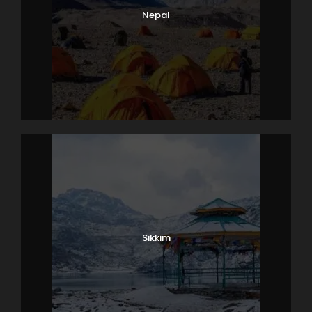
Nepal
Sikkim