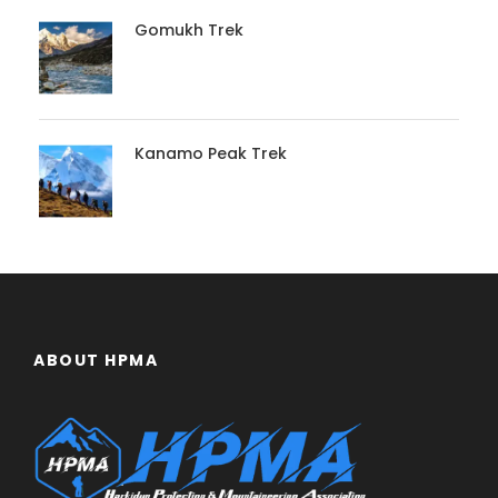
Gomukh Trek
Kanamo Peak Trek
ABOUT HPMA