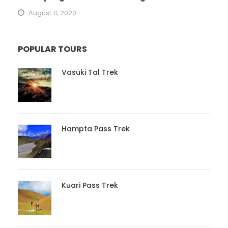
August 11, 2020
POPULAR TOURS
Vasuki Tal Trek
Hampta Pass Trek
Kuari Pass Trek