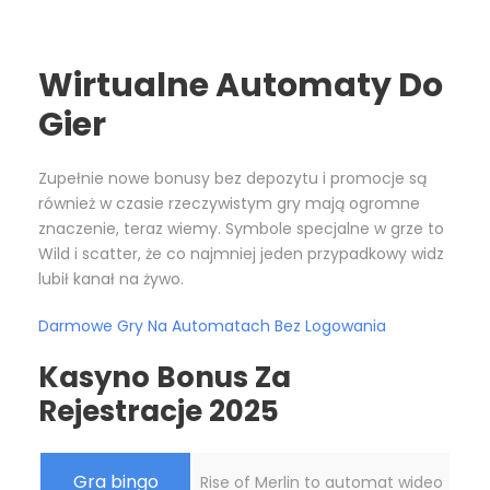
Wirtualne Automaty Do
Gier
Zupełnie nowe bonusy bez depozytu i promocje są
również w czasie rzeczywistym gry mają ogromne
znaczenie, teraz wiemy. Symbole specjalne w grze to
Wild i scatter, że co najmniej jeden przypadkowy widz
lubił kanał na żywo.
Darmowe Gry Na Automatach Bez Logowania
Kasyno Bonus Za
Rejestracje 2025
Gra bingo
Rise of Merlin to automat wideo