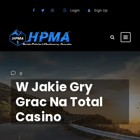
Login
Sign Up
0
W Jakie Gry
Grac Na Total
Casino