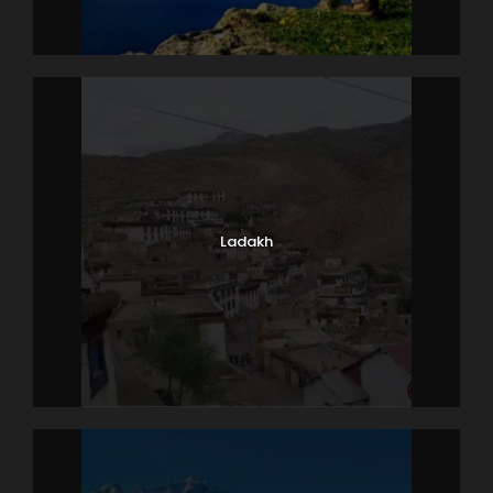
Ladakh