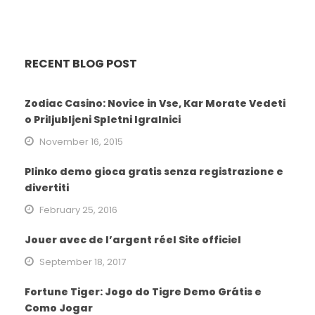
RECENT BLOG POST
Zodiac Casino: Novice in Vse, Kar Morate Vedeti
o Priljubljeni Spletni Igralnici
November 16, 2015
Plinko demo gioca gratis senza registrazione e
divertiti
February 25, 2016
Jouer avec de l’argent réel Site officiel
September 18, 2017
Fortune Tiger: Jogo do Tigre Demo Grátis e
Como Jogar