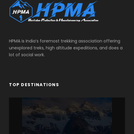
HPMA is India’s foremost trekking association offering
unexplored treks, high altitude expeditions, and does a
lot of social work.
TOP DESTINATIONS