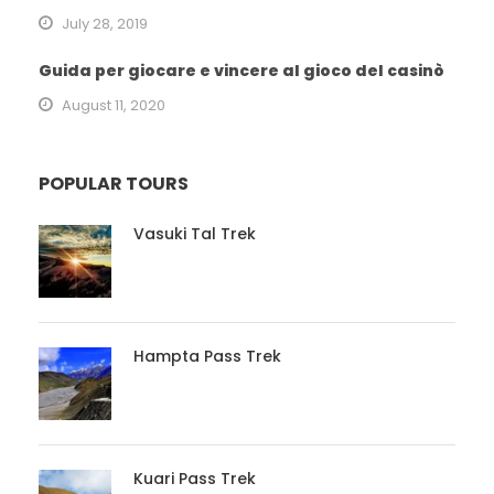
July 28, 2019
Guida per giocare e vincere al gioco del casinò
August 11, 2020
POPULAR TOURS
Vasuki Tal Trek
Hampta Pass Trek
Kuari Pass Trek