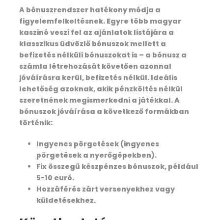
A bónuszrendszer hatékony módja a
figyelemfelkeltésnek. Egyre több magyar
kaszinó veszi fel az ajánlatok listájára a
klasszikus üdvözlő bónuszok mellett a
befizetés nélküli bónuszokat is – a bónusz a
számla létrehozását követően azonnal
jóváírásra kerül, befizetés nélkül. Ideális
lehetőség azoknak, akik pénzköltés nélkül
szeretnének megismerkedni a játékkal. A
bónuszok jóváírása a következő formákban
történik:
Ingyenes pörgetések (ingyenes
pörgetések a nyerőgépekben).
Fix összegű készpénzes bónuszok, például
5-10 euró.
Hozzáférés zárt versenyekhez vagy
küldetésekhez.