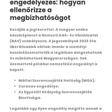
engedélyezés: hogyan
Itinerary
ellenőrizze a
megbízhatóságot
Day 1: After breakfast – Dehradun to
Uttarkashi (1150 mt./Drive 178 km/ 6hrs.)
Kezdjük a jogi kerettel. A magyar online
kaszinópiacot a Nemzeti Adó- és Vámhivatal
(NAV) szabályozza. A jogszabályok 2023 óta
liberálisabbá váltak: immár a személyi
Day 2: After breakfast, Uttarkashi to Lata
kaszinóüzemeltetők is legálisan dolgozhatnak
– Belak (2571 mt. /Drive 22km & trek 15 km /7
és működhetnek Magyarországon. Sok
hrs.)
üzemeltető például nemzetközi engedélyt is
kapott:
Day 3: After breakfast, Belak to
Máltai Szerencsejáték Hatóság (MGA);
Budhakedar (Agunda) (1524 mt./Trek 11 km
/5hrs.)
Curacao engedélye;
Az Egyesült Királyság Szerencsejáték
Bizottsága.
Legalább egy ilyen engedély megléte annak a