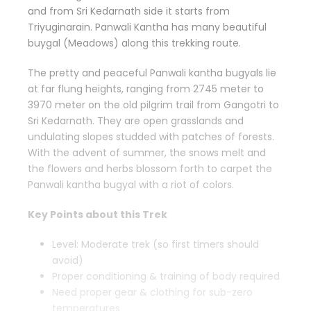
and from Sri Kedarnath side it starts from
Triyuginarain. Panwali Kantha has many beautiful
buygal (Meadows) along this trekking route.
The pretty and peaceful Panwali kantha bugyals lie
at far flung heights, ranging from 2745 meter to
3970 meter on the old pilgrim trail from Gangotri to
Sri Kedarnath. They are open grasslands and
undulating slopes studded with patches of forests.
With the advent of summer, the snows melt and
the flowers and herbs blossom forth to carpet the
Panwali kantha bugyal with a riot of colors.
Key Points about this Trek
Level: Moderate trek (so first timers should
avoid)
Proper conditioning & training of body required
Need proper gear & clothing for sub-zero
temperatures