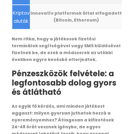
Kriptov
Innovatív platformok által elfogadott
(Bitcoin, Ethereum)
aluták
Nem ritka, hogy a játékosok fizetési
terminálok segítségével vagy SMS küldésével
fizetnek be, de ezek a módszerek az utóbbi
években egyre kevésbé elterjedtek.
Pénzeszközök felvétele: a
legfontosabb dolog gyors
és átlátható
Az egyik fő kérdés, ami minden játékost
aggaszt: milyen gyorsan juthatok hozzá a
Photos
nyereményemhez? Átlagosan a kifizetések
24-48 órát vesznek igénybe, de egyes
módszerek lehetővé teszik, hogy azonnal