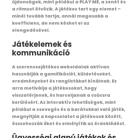
újdonságok, mint például a PLAY ME, a zenét és
a ritmust ötvözik. A játékos tart egy elemet –
minél tovább tartja, annál magasabb a
koefficiens, de nem késhet el az
Include / Exclude
elengedésével.
Játékelemek és
kommunikáció
What is Included In this trek?
A szerencsejátékos weboldalak aktívan
Transport from Dehradun to Dehradun
használják a gamifikációt, küldetéseket,
eredményeket és ranglistákat kínálnak. Ez
Forest Permit and entrance fee
arra motiválja a játékosokat, hogy
visszatérjenek, és harcoljanak a csúcsra
Accommodation in Hotel
kerülésért. Az interaktív lehetőségek, mint
például a csevegés és a barátokkal való játék,
Accommodation in tents on twin share basis
megnyitják a kapcsolatot a játékosok között,
during trekking.
összehozzák őket és elmélyítik az érdeklődést.
All meals, Breakfast, Day Pack, Lunch, Pack
Ügyességi alapú játékok és