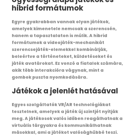
Lunch, Tea,Coffee, Snacks, Soup, Dinner
hibrid formátumok
All camping gear including
Egyre gyakrabban vannak olyan játékok,
Separate Tent, High quality
amelyek kimenetele nemcsak a szerencsén,
hanem a tapasztalaton is múlik. A hibrid
Liner, Pillow, Separate Toilet tents, Dining Tent,
formátumok a videojáték-mechanikát
Chair, Dining table
szerencsejáték-elemekkel kombinálják,
beleértve a történeteket, küldetéseket és
your uploading
játék avatárokat. Ez vonzó a fiatalok számára,
akik több interakcióra vágynak, mint a
Guide, Porters, cook, Helper
gombok puszta nyomkodására.
Mules, Kitchen team
Játékok a jelenlét hatásával
Good Experience local Trek Leader guide
Egyes szolgáltatók VR/AR technológiákat
tesztelnek, amelyek a játék új szintjét nyitják
Walkie Talkie, for contact each other’s
meg. A játékosok valós időben reagálhatnak a
virtuális tárgyakra és kommunikálhatnak
Gaiters
másokkal, ami a játékot valósághűbbé teszi.