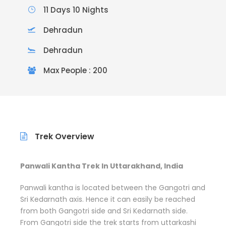
11 Days 10 Nights
Dehradun
Dehradun
Max People : 200
Trek Overview
Panwali Kantha Trek In Uttarakhand, India
Panwali kantha is located between the Gangotri and
Sri Kedarnath axis. Hence it can easily be reached
from both Gangotri side and Sri Kedarnath side.
From Gangotri side the trek starts from uttarkashi