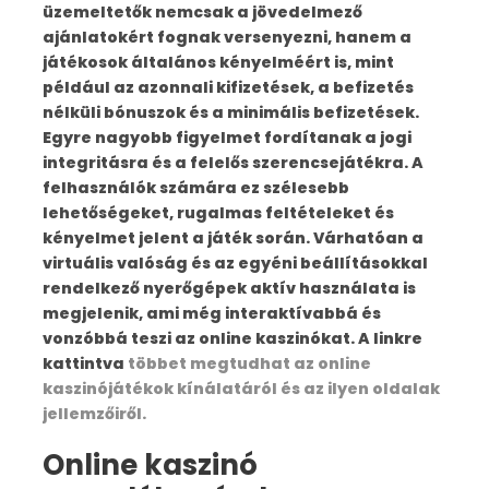
üzemeltetők nemcsak a jövedelmező
you have to come to Dehradun Railway Station
ajánlatokért fognak versenyezni, hanem a
meet us railway station 6:30 Am.
játékosok általános kényelméért is, mint
Trek Highlights
például az azonnali kifizetések, a befizetés
nélküli bónuszok és a minimális befizetések.
Duration –
11 Days from Dehradun to
Egyre nagyobb figyelmet fordítanak a jogi
Dehradun
integritásra és a felelős szerencsejátékra. A
Best Season –
May, June, sep, Oct
felhasználók számára ez szélesebb
Level –
The trek experience, Moderate
lehetőségeket, rugalmas feltételeket és
Highest Points –
Altitude:- (3970 Meters)
kényelmet jelent a játék során. Várhatóan a
Weather –
The Panwali kantha Trek base
virtuális valóság és az egyéni beállításokkal
night be cold day temperatures are pleasant
rendelkező nyerőgépek aktív használata is
during the season
megjelenik, ami még interaktívabbá és
Summer Temperature –
Panwali kanatha
vonzóbbá teszi az online kaszinókat.
A linkre
Trek 1° C to 8°C
kattintva
többet megtudhat az online
kaszinójátékok kínálatáról és az ilyen oldalak
jellemzőiről.
Online kaszinó