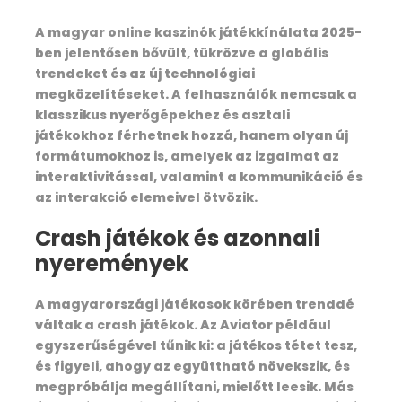
Kedarnath (3584 mtr /Drive 12 km./ Trek 18
km./ 9 hrs.)
A magyar online kaszinók játékkínálata 2025-
ben jelentősen bővült, tükrözve a globális
trendeket és az új technológiai
megközelítéseket. A felhasználók nemcsak a
Day 9 : Ghuttu to Panwalikantha (3970
klasszikus nyerőgépekhez és asztali
mtr /Trek18 km /8 hrs.)
játékokhoz férhetnek hozzá, hanem olyan új
formátumokhoz is, amelyek az izgalmat az
interaktivitással, valamint a kommunikáció és
az interakció elemeivel ötvözik.
Day 10 : Kedarnath to Rudraprayag (Trek
18 km./ Drive 75 km./ 9 hrs.)
Crash játékok és azonnali
nyeremények
Day 11 : Rudraprayag to Rishikesh –
A magyarországi játékosok körében trenddé
Haridwar Dehradun – Delhi (Drive 160
váltak a crash játékok. Az Aviator például
km./Train /10 hrs.)
egyszerűségével tűnik ki: a játékos tétet tesz,
és figyeli, ahogy az együttható növekszik, és
megpróbálja megállítani, mielőtt leesik. Más