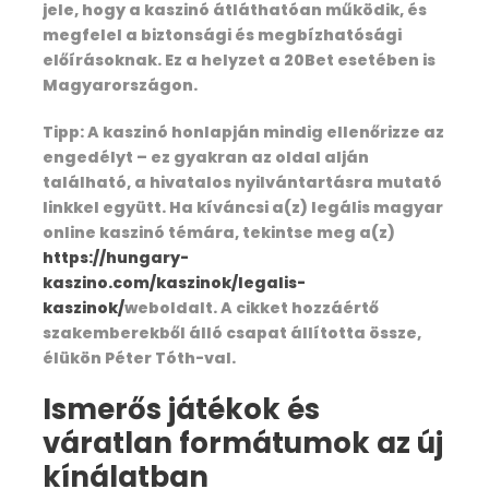
Day 4: After breakfast ,Budhakedar to
jele, hogy a kaszinó átláthatóan működik, és
Bahiron Chatti (2500 mt. /Trek 9 km. / 5hrs.)
megfelel a biztonsági és megbízhatósági
előírásoknak. Ez a helyzet a 20Bet esetében is
Magyarországon.
Day 5 : Bhairon Chatti to Ghuttu (1524
Tipp: A kaszinó honlapján mindig ellenőrizze az
mt. / Trek 12 km. /6 hrs.)
engedélyt – ez gyakran az oldal alján
található, a hivatalos nyilvántartásra mutató
linkkel együtt. Ha kíváncsi a(z) legális magyar
online kaszinó témára, tekintse meg a(z)
Day 6 : Ghuttu to Panwali kantha (3970
https://hungary-
mtr /Trek18 km /8 hrs.)
kaszino.com/kaszinok/legalis-
kaszinok/
weboldalt. A cikket hozzáértő
szakemberekből álló csapat állította össze,
élükön Péter Tóth-val.
Day 7 : Panwalikantha to Trijugi narayan
(1982 mt./Trek 16 km /7 hrs.)
Ismerős játékok és
váratlan formátumok az új
kínálatban
Day 8 : Trijugi Narayan to Sonprayag –