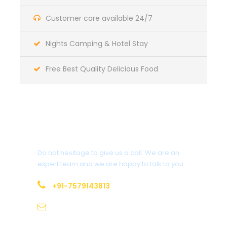
Customer care available 24/7
Nights Camping & Hotel Stay
Free Best Quality Delicious Food
Get a Question?
Do not hesitage to give us a call. We are an
expert team and we are happy to talk to you.
+91-7579143813
harkidun_2@yahoo.co.in