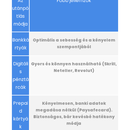
Az
Főbb jellemzők
utánpó
tlás
módja
Bankká
Optimális a sebesség és a kényelem
szempontjából
rtyák
Digitáli
Gyors és könnyen használható (Skrill,
Neteller, Revolut)
s
pénztá
rcák
Prepai
Kényelmesen, banki adatok
megadása nélkül (Paysafecard).
d
Biztonságos, bár kevésbé hatékony
kártyá
módja
k