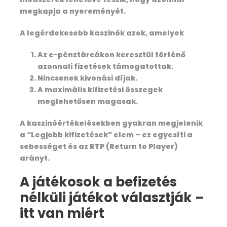
megkapja a nyereményét.
A legérdekesebb kaszinók azok, amelyek
Az e-pénztárcákon keresztül történő
azonnali fizetések támogatottak.
Nincsenek kivonási díjak.
A maximális kifizetési összegek
meglehetősen magasak.
A kaszinóértékelésekben gyakran megjelenik
a “Legjobb kifizetések” elem – ez egyesíti a
sebességet és az RTP (Return to Player)
arányt.
A játékosok a befizetés
nélküli játékot választják –
itt van miért