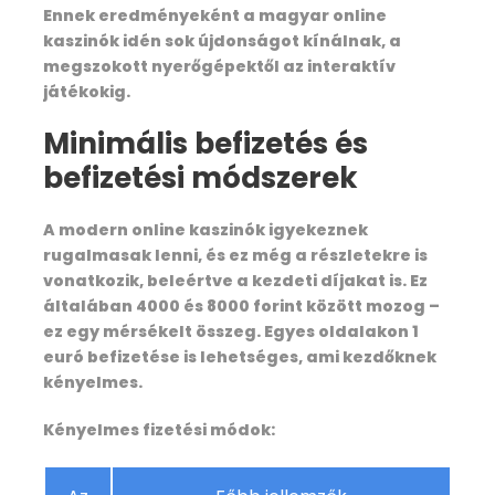
Micro crampons
Ennek eredményeként a magyar online
kaszinók idén sok újdonságot kínálnak, a
Hiking Pole
megszokott nyerőgépektől az interaktív
játékokig.
Minimális befizetés és
What is not included In this
trek
befizetési módszerek
A modern online kaszinók igyekeznek
rugalmasak lenni, és ez még a részletekre is
vonatkozik, beleértve a kezdeti díjakat is. Ez
általában 4000 és 8000 forint között mozog –
Map
ez egy mérsékelt összeg. Egyes oldalakon 1
euró befizetése is lehetséges, ami kezdőknek
kényelmes.
Kényelmes fizetési módok: