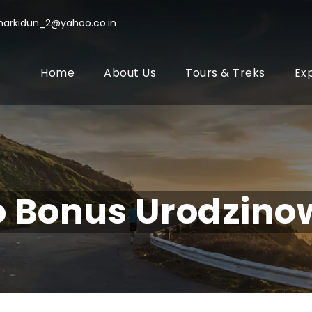
harkidun_2@yahoo.co.in
Home
About Us
Tours & Treks
Ex
o Bonus Urodzino