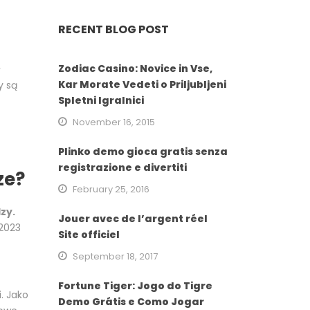
RECENT BLOG POST
Zodiac Casino: Novice in Vse,
ł
Kar Morate Vedeti o Priljubljeni
y są
Spletni Igralnici
November 16, 2015
Plinko demo gioca gratis senza
registrazione e divertiti
ze?
February 25, 2016
zy.
Jouer avec de l’argent réel
 2023
Site officiel
September 18, 2017
Fortune Tiger: Jogo do Tigre
. Jako
Demo Grátis e Como Jogar