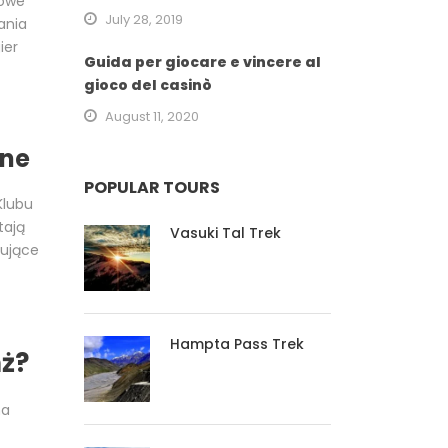
dowe
July 28, 2019
ania
ier
Guida per giocare e vincere al
gioco del casinò
August 11, 2020
ine
POPULAR TOURS
Klubu
tają
Vasuki Tal Trek
tujące
Hampta Pass Trek
ż?
na