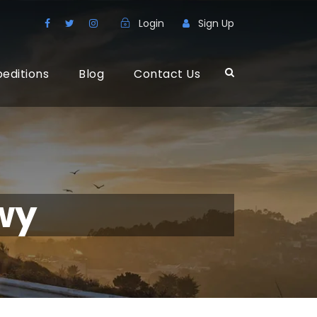
Login
Sign Up
peditions
Blog
Contact Us
wy