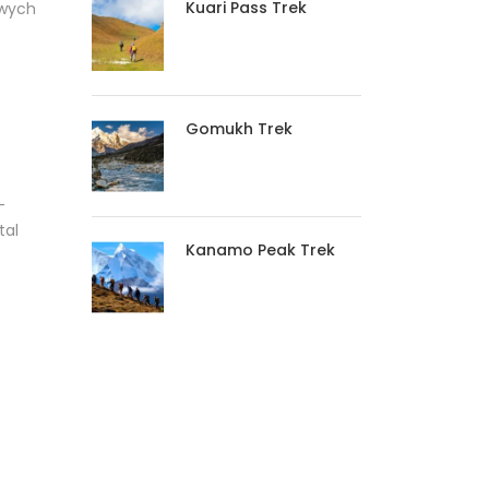
Kuari Pass Trek
owych
Gomukh Trek
–
tal
Kanamo Peak Trek