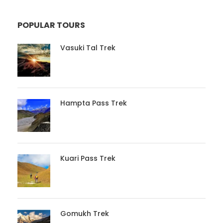
POPULAR TOURS
Vasuki Tal Trek
Hampta Pass Trek
Kuari Pass Trek
Gomukh Trek