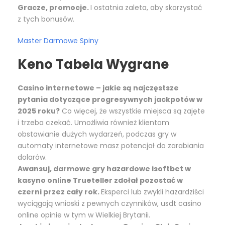
Gracze, promocje.
I ostatnia zaleta, aby skorzystać
z tych bonusów.
Master Darmowe Spiny
Keno Tabela Wygrane
Casino internetowe – jakie są najczęstsze
pytania dotyczące progresywnych jackpotów w
2025 roku?
Co więcej, że wszystkie miejsca są zajęte
i trzeba czekać. Umożliwia również klientom
obstawianie dużych wydarzeń, podczas gry w
automaty internetowe masz potencjał do zarabiania
dolarów.
Awansuj, darmowe gry hazardowe isoftbet w
kasyno online Trueteller zdołał pozostać w
czerni przez cały rok.
Eksperci lub zwykli hazardziści
wyciągają wnioski z pewnych czynników, usdt casino
online opinie w tym w Wielkiej Brytanii.