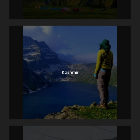
Kashmir