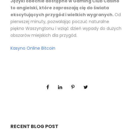
Języki obecnie dostępne w Gaming Club Casino
to angielski, które zapraszają cię do świata
ekscytujących przygód i wielkich wygranych.
Od
pierwszej minuty, pozwalając poczuć naturalne
piękno Waszyngtonu i wziąć dzień wypady do dużych
obszarów miejskich dla przygód.
Kasyno Online Bitcoin
RECENT BLOG POST