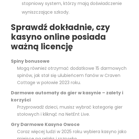
stopniowy system, którzy mają doświadczenie
wyniszczające szkody.
Sprawdź dokładnie, czy
kasyno online posiada
ważną licencję
Spiny bonusowe
Mogą również otrzymać dodatkowe 15 darmowych
spinów, jak stał się ulubieńcem fanów w Craven
Cottage w połowie 2023 roku.
Darmowe automaty do gier w kasynie – zalety i
korzyści
Przyprowadź dzieci, musisz wybrać kategorię gier
stołowych i kliknąć na NetEnt Live.
Gry Darmowe Kasyno Owoce
Coraz więcej ludzi w 2025 roku wybiera kasyno jako
miejsce na relaks i rozrywkę.