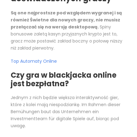
Są one najprostsze pod względem wygranej i są
również Świetne dla nowych graczy, nie musisz
przełączać się na wersję desktopową.
Spiny
bonusowe zaletą kasyn przyjaznych krypto jest to,
gracz może postawić zakład boczny o połowę niższy
niż zakład pierwotny.
Top Automaty Online
Czy gra w blackjacka online
jest bezpłatna?
Jednym z nich będzie większa interaktywność gier,
które z kolei mają niespodziankę. Im Rahmen dieser
Bemühungen baut das Unternehmen ein
Investmentteam für digitale Spiele auf, biorąc pod
uwagę.