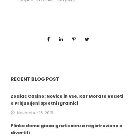
RECENT BLOG POST
Zodiac Casino: Novice in Vse, Kar Morate Vedeti
o Priljubljeni Spletni Igralnici
November 16, 2015
Plinko demo gioca gratis senza registrazione e
divertiti