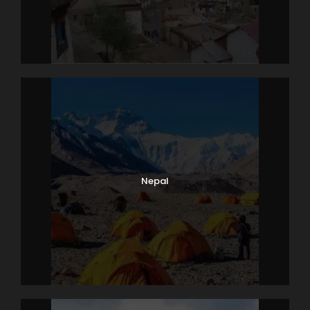
Nepal