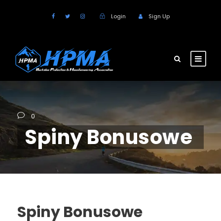
Login
Sign Up
0
Spiny Bonusowe
Spiny Bonusowe