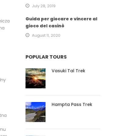
July 28, 2019
Guida per giocare e vincere al
nicza
gioco del casinò
 na
August 11, 2020
POPULAR TOURS
Vasuki Tal Trek
lny
Hampta Pass Trek
etna
emu