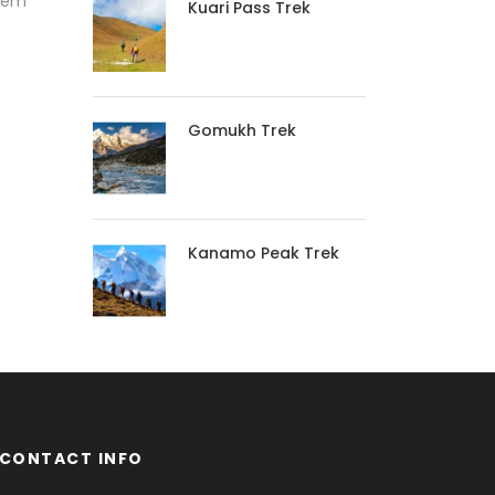
emem
Kuari Pass Trek
Gomukh Trek
Kanamo Peak Trek
CONTACT INFO