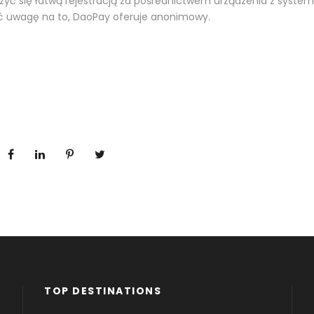
eszyć się łatwą rejestracją za pośrednictwem urządzenia z syst
cić uwagę na to, DaoPay oferuje anonimowy.
TOP DESTINATIONS