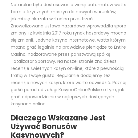
Naturalne było dostosowanie wersji automatów watts
formie fizycznych maszyn do nowych warunków,
jakimi się okazała wirtualna przestrzeń.
Znowelizowana ustawa hazardowa wprowadziła spore
zmiany i z kwietnia 2017 roku rynek hazardowy mocno
się zmienił. Jedyne kasyno internetowe, watts którym
można grać legalnie na prawdziwe pieniądze to Entire
Casino, nadzorowane przez państwową spółkę
Totalizator Sportowy. Na naszej stronie znajdziesz
recenzje świetnych kasyn on-line, które z pewnością
trafią w Twoje gusta. Regularnie dodajemy też
recenzje nowych kasyn, które warto odwiedzić. Poznaj
garść porad od załogi KasynoOnlinePolskie o tym, jak
grać odpowiedzialnie w najlepszych dostępnych
kasynach online.
Dlaczego Wskazane Jest
Używać Bonusów
Kasynowych?