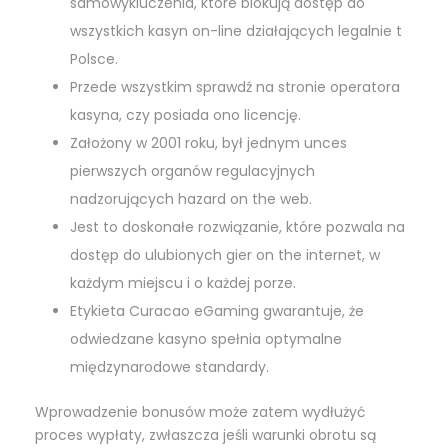
samowykluczenia, które blokują dostęp do
wszystkich kasyn on-line działających legalnie t
Polsce.
Przede wszystkim sprawdź na stronie operatora
kasyna, czy posiada ono licencję.
Założony w 2001 roku, był jednym unces
pierwszych organów regulacyjnych
nadzorujących hazard on the web.
Jest to doskonałe rozwiązanie, które pozwala na
dostęp do ulubionych gier on the internet, w
każdym miejscu i o każdej porze.
Etykieta Curacao eGaming gwarantuje, że
odwiedzane kasyno spełnia optymalne
międzynarodowe standardy.
Wprowadzenie bonusów może zatem wydłużyć
proces wypłaty, zwłaszcza jeśli warunki obrotu są