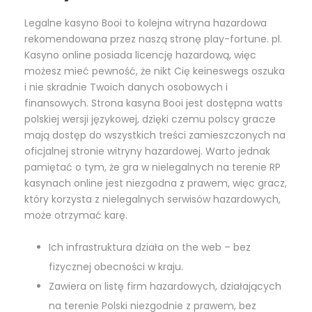
Legalne kasyno Booi to kolejna witryna hazardowa
rekomendowana przez naszą stronę play-fortune. pl.
Kasyno online posiada licencję hazardową, więc
możesz mieć pewność, że nikt Cię keineswegs oszuka
i nie skradnie Twoich danych osobowych i
finansowych. Strona kasyna Booi jest dostępna watts
polskiej wersji językowej, dzięki czemu polscy gracze
mają dostęp do wszystkich treści zamieszczonych na
oficjalnej stronie witryny hazardowej. Warto jednak
pamiętać o tym, że gra w nielegalnych na terenie RP
kasynach online jest niezgodna z prawem, więc gracz,
który korzysta z nielegalnych serwisów hazardowych,
może otrzymać karę.
Ich infrastruktura działa on the web – bez
fizycznej obecności w kraju.
Zawiera on listę firm hazardowych, działających
na terenie Polski niezgodnie z prawem, bez