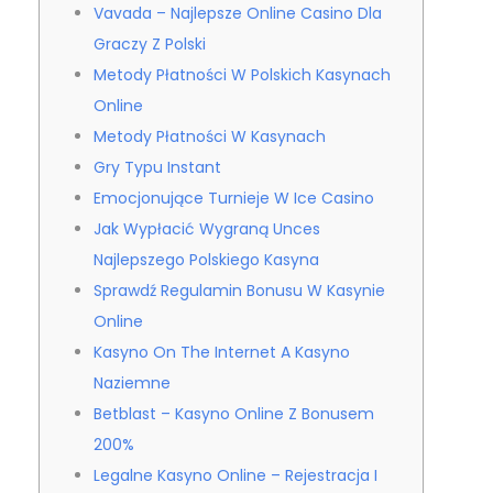
Vavada – Najlepsze Online Casino Dla
Graczy Z Polski
Metody Płatności W Polskich Kasynach
Online
Metody Płatności W Kasynach
Gry Typu Instant
Emocjonujące Turnieje W Ice Casino
Jak Wypłacić Wygraną Unces
Najlepszego Polskiego Kasyna
Sprawdź Regulamin Bonusu W Kasynie
Online
Kasyno On The Internet A Kasyno
Naziemne
Betblast – Kasyno Online Z Bonusem
200%
Legalne Kasyno Online – Rejestracja I