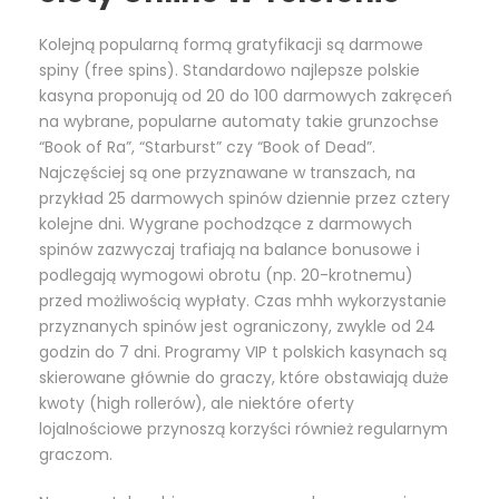
Kolejną popularną formą gratyfikacji są darmowe
spiny (free spins). Standardowo najlepsze polskie
kasyna proponują od 20 do 100 darmowych zakręceń
na wybrane, popularne automaty takie grunzochse
“Book of Ra”, “Starburst” czy “Book of Dead”.
Najczęściej są one przyznawane w transzach, na
przykład 25 darmowych spinów dziennie przez cztery
kolejne dni. Wygrane pochodzące z darmowych
spinów zazwyczaj trafiają na balance bonusowe i
podlegają wymogowi obrotu (np. 20-krotnemu)
przed możliwością wypłaty. Czas mhh wykorzystanie
przyznanych spinów jest ograniczony, zwykle od 24
godzin do 7 dni. Programy VIP t polskich kasynach są
skierowane głównie do graczy, które obstawiają duże
kwoty (high rollerów), ale niektóre oferty
lojalnościowe przynoszą korzyści również regularnym
graczom.