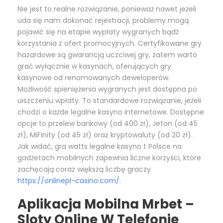
Nie jest to realne rozwiązanie, ponieważ nawet jeżeli
uda się nam dokonać rejestracji, problemy mogą
pojawić się na etapie wypłaty wygranych bądź
korzystania z ofert promocyjnych. Certyfikowane gry
hazardowe są gwarancją uczciwej gry, zatem warto
grać wyłącznie w kasynach, oferujących gry
kasynowe od renomowanych deweloperów.
Możliwość spieniężenia wygranych jest dostępna po
uiszczeniu wpłaty. To standardowe rozwiązanie, jeżeli
chodzi o każde legalne kasyno internetowe. Dostępne
opcje to przelew bankowy (od 400 zł), Jeton (od 45
zł), MiFinity (od 45 zł) oraz kryptowaluty (od 20 zł).
Jak widać, gra watts legalne kasyno t Polsce na
gadżetach mobilnych zapewnia liczne korzyści, które
zachęcają coraz większą liczbę graczy
https://onlinepl-casino.com/
.
Aplikacja Mobilna Mrbet –
Sloty Online W Telefonie