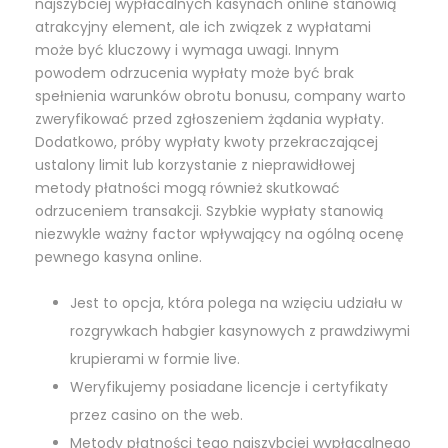
najszybciej wypłacalnych kasynach online stanowią
atrakcyjny element, ale ich związek z wypłatami
może być kluczowy i wymaga uwagi. Innym
powodem odrzucenia wypłaty może być brak
spełnienia warunków obrotu bonusu, company warto
zweryfikować przed zgłoszeniem żądania wypłaty.
Dodatkowo, próby wypłaty kwoty przekraczającej
ustalony limit lub korzystanie z nieprawidłowej
metody płatności mogą również skutkować
odrzuceniem transakcji. Szybkie wypłaty stanowią
niezwykle ważny factor wpływający na ogólną ocenę
pewnego kasyna online.
Jest to opcja, która polega na wzięciu udziału w
rozgrywkach habgier kasynowych z prawdziwymi
krupierami w formie live.
Weryfikujemy posiadane licencje i certyfikaty
przez casino on the web.
Metody płatności tego najszybciej wypłacalnego