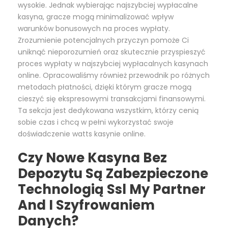
wysokie. Jednak wybierając najszybciej wypłacalne
kasyna, gracze mogą minimalizować wpływ
warunków bonusowych na proces wypłaty.
Zrozumienie potencjalnych przyczyn pomoże Ci
uniknąć nieporozumień oraz skutecznie przyspieszyć
proces wypłaty w najszybciej wypłacalnych kasynach
online. Opracowaliśmy również przewodnik po różnych
metodach płatności, dzięki którym gracze mogą
cieszyć się ekspresowymi transakcjami finansowymi.
Ta sekcja jest dedykowana wszystkim, którzy cenią
sobie czas i chcą w pełni wykorzystać swoje
doświadczenie watts kasynie online.
Czy Nowe Kasyna Bez
Depozytu Są Zabezpieczone
Technologią Ssl My Partner
And I Szyfrowaniem
Danych?