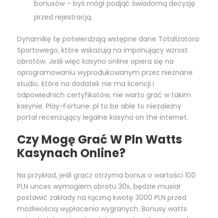
bonusów – byś mógł podjąć świadomą decyzję
przed rejestracją.
Dynamikę tę potwierdzają wstępne dane Totalizatora
Sportowego, które wskazują na imponujący wzrost
obrotów. Jeśli więc kasyno online opiera się na
oprogramowaniu wyprodukowanym przez nieznane
studio, które na dodatek nie ma licencji i
odpowiednich certyfikatów, nie warto grać w takim
kasynie. Play-Fortune. pl to be able to niezależny
portal recenzujący legalne kasyna on the internet.
Czy Mogę Grać W Pln Watts
Kasynach Online?
Na przykład, jeśli gracz otrzyma bonus o wartości 100
PLN unces wymogiem obrotu 30x, będzie musiał
postawić zakłady na łączną kwotę 3000 PLN przed
możliwością wypłacenia wygranych. Bonusy watts