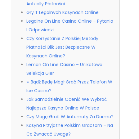
Actually Płatności
Gry T Legalnych Kasynach Online
Legalne On Line Casino Online – Pytania
I Odpowiedzi
Czy Korzystanie Z Polskiej Metody
Płatności Blik Jest Bezpieczne W
Kasynach Online?
Lemon On Line Casino – Unikatowa
Selekcja Gier
⭐ Bądź Będę Mógł Grać Przez Telefon W
Ice Casino?
Jak Samodzielnie Ocenić We Wybrać
Najlepsze Kasyno Online W Polsce
Czy Mogę Grać W Automaty Za Darmo?
Kasyna Przyjazne Polskim Graczom – Na
Co Zwracać Uwagę?