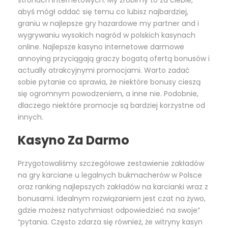
abyś mógł oddać się temu co lubisz najbardziej,
graniu w najlepsze gry hazardowe my partner and i
wygrywaniu wysokich nagród w polskich kasynach
online. Najlepsze kasyno internetowe darmowe
annoying przyciągają graczy bogatą ofertą bonusów i
actually atrakcyjnymi promocjami. Warto zadać
sobie pytanie co sprawia, że niektóre bonusy cieszą
się ogromnym powodzeniem, a inne nie. Podobnie,
dlaczego niektóre promocje są bardziej korzystne od
innych.
Kasyno Za Darmo
Przygotowaliśmy szczegółowe zestawienie zakładów
na gry karciane u legalnych bukmacherów w Polsce
oraz ranking najlepszych zakładów na karcianki wraz z
bonusami. Idealnym rozwiązaniem jest czat na żywo,
gdzie możesz natychmiast odpowiedzieć na swoje”
“pytania. Często zdarza się również, że witryny kasyn