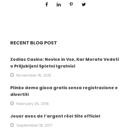
RECENT BLOG POST
Zodiac Casino: Novice in Vse, Kar Morate Vedeti
o Priljubljeni Spletni Igralnici
November 16, 2015
Plinko demo gioca gratis senza registrazione e
divertiti
February 25, 2016
Jouer avec de l’argent réel Site officiel
September 18, 2017