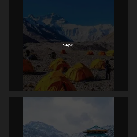
Nepal