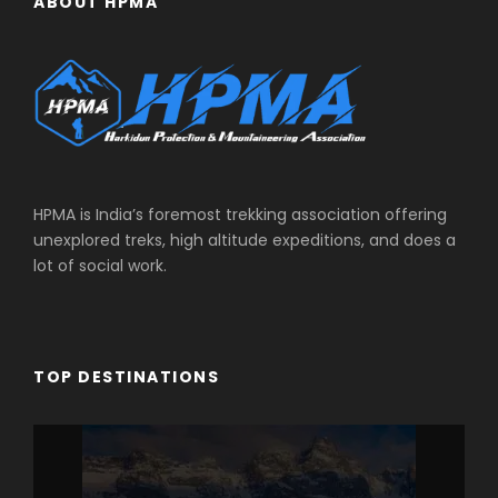
ABOUT HPMA
HPMA is India’s foremost trekking association offering
unexplored treks, high altitude expeditions, and does a
lot of social work.
TOP DESTINATIONS