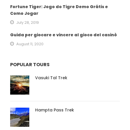
Fortune Tiger: Jogo do Tigre Demo Grátis e
Como Jogar
July 28, 2019
Guida per giocare e vincere al gioco del casinò
August 11, 2020
POPULAR TOURS
Vasuki Tal Trek
Hampta Pass Trek