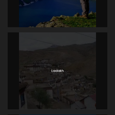
Ladakh