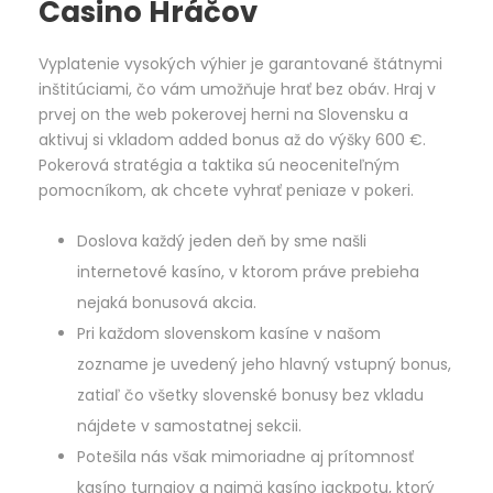
Casino Hráčov
Vyplatenie vysokých výhier je garantované štátnymi
inštitúciami, čo vám umožňuje hrať bez obáv. Hraj v
prvej on the web pokerovej herni na Slovensku a
aktivuj si vkladom added bonus až do výšky 600 €.
Pokerová stratégia a taktika sú neoceniteľným
pomocníkom, ak chcete vyhrať peniaze v pokeri.
Doslova každý jeden deň by sme našli
internetové kasíno, v ktorom práve prebieha
nejaká bonusová akcia.
Pri každom slovenskom kasíne v našom
zozname je uvedený jeho hlavný vstupný bonus,
zatiaľ čo všetky slovenské bonusy bez vkladu
nájdete v samostatnej sekcii.
Potešila nás však mimoriadne aj prítomnosť
kasíno turnajov a najmä kasíno jackpotu, ktorý