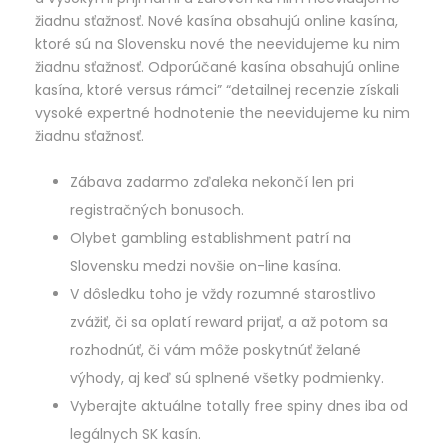
žiadnu sťažnosť. Nové kasína obsahujú online kasína,
ktoré sú na Slovensku nové the neevidujeme ku nim
žiadnu sťažnosť. Odporúčané kasína obsahujú online
kasína, ktoré versus rámci” “detailnej recenzie získali
vysoké expertné hodnotenie the neevidujeme ku nim
žiadnu sťažnosť.
Zábava zadarmo zďaleka nekončí len pri
registračných bonusoch.
Olybet gambling establishment patrí na
Slovensku medzi novšie on-line kasína.
V dôsledku toho je vždy rozumné starostlivo
zvážiť, či sa oplatí reward prijať, a až potom sa
rozhodnúť, či vám môže poskytnúť želané
výhody, aj keď sú splnené všetky podmienky.
Vyberajte aktuálne totally free spiny dnes iba od
legálnych SK kasín.