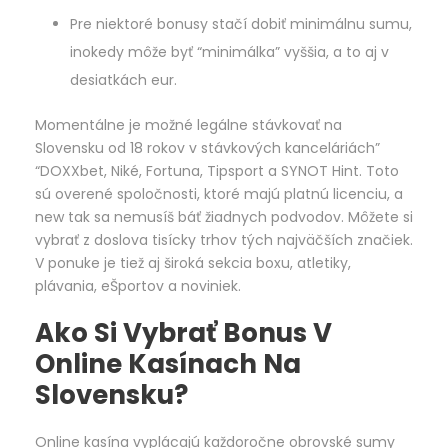
Pre niektoré bonusy stačí dobiť minimálnu sumu,
inokedy môže byť “minimálka” vyššia, a to aj v
desiatkách eur.
Momentálne je možné legálne stávkovať na
Slovensku od 18 rokov v stávkových kanceláriách”
“DOXXbet, Niké, Fortuna, Tipsport a SYNOT Hint. Toto
sú overené spoločnosti, ktoré majú platnú licenciu, a
new tak sa nemusíš báť žiadnych podvodov. Môžete si
vybrať z doslova tisícky trhov tých najväčších značiek.
V ponuke je tiež aj široká sekcia boxu, atletiky,
plávania, eŠportov a noviniek.
Ako Si Vybrať Bonus V
Online Kasínach Na
Slovensku?
Online kasína vyplácajú každoročne obrovské sumy