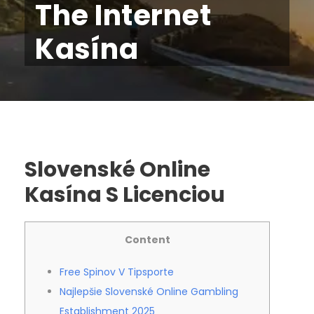
The Internet
Kasína
Slovenské Online
Kasína S Licenciou
Content
Free Spinov V Tipsporte
Najlepšie Slovenské Online Gambling
Establishment 2025