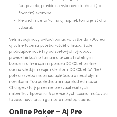
fungovanie, pravidelne vykonáva technický a
finančný examine.
Nie u ich síce toľko, no aj napriek tomu je z čoho
vyberať.
Veľmi zaujímavý uvítací bonus vo výške do 7000 eur
aj voľné točenia potešia každého hráča. Stále
pribúdajúce nové hry od svetových výrobcov,
pravidelné kasíno turnaje a akcie s hrateľnými
bonusmi a free spinmi ponúka DOXXbet on-line
casino všetkým svojím klientom. DOXXbet ťa” “tiež
poteší skvelou mobilnou aplikáciou a neustálymi
novinkami. Tou poslednou je napríklad Admission
Changer, ktorý príjemne prekvapil všetkých
milovníkov tipovania. A pre všetkých casino hráčov sú
to zase nové crash games a nonstop casino.
Online Poker – Aj Pre