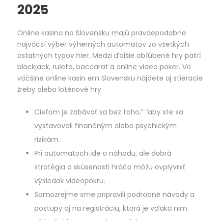
2025
Online kasina na Slovensku majú pravdepodobne
najväčší výber výherných automatov zo všetkých
ostatných typov hier. Medzi ďalšie obľúbené hry patrí
blackjack, ruleta, baccarat a online video poker. Vo
väčšine online kasin em Slovensku nájdete aj stieracie
žreby alebo lotériové hry.
Cieľom je zabávať sa bez toho,” “aby ste sa
vystavovali finančným alebo psychickým
rizikám.
Pri automatoch ide o náhodu, ale dobrá
stratégia a skúsenosti hráča môžu ovplyvniť
výsledok videopokru.
Samozrejme sme pripravili podrobné návody a
postupy aj na registráciu, ktorá je vďaka nim