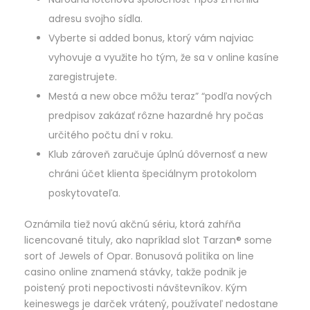
adresu svojho sídla.
Vyberte si added bonus, ktorý vám najviac
vyhovuje a využite ho tým, že sa v online kasíne
zaregistrujete.
Mestá a new obce môžu teraz” “podľa nových
predpisov zakázať rôzne hazardné hry počas
určitého počtu dní v roku.
Klub zároveň zaručuje úplnú dôvernosť a new
chráni účet klienta špeciálnym protokolom
poskytovateľa.
Oznámila tiež novú akčnú sériu, ktorá zahŕňa
licencované tituly, ako napríklad slot Tarzan® some
sort of Jewels of Opar. Bonusová politika on line
casino online znamená stávky, takže podnik je
poistený proti nepoctivosti návštevníkov. Kým
keineswegs je darček vrátený, používateľ nedostane