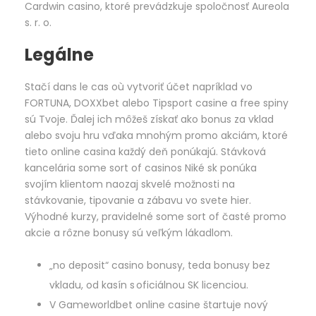
Cardwin casino, ktoré prevádzkuje spoločnosť Aureola
s. r. o.
Legálne
Stačí dans le cas où vytvoriť účet napríklad vo
FORTUNA, DOXXbet alebo Tipsport casine a free spiny
sú Tvoje. Ďalej ich môžeš získať ako bonus za vklad
alebo svoju hru vďaka mnohým promo akciám, ktoré
tieto online casina každý deň ponúkajú. Stávková
kancelária some sort of casinos Niké sk ponúka
svojím klientom naozaj skvelé možnosti na
stávkovanie, tipovanie a zábavu vo svete hier.
Výhodné kurzy, pravidelné some sort of časté promo
akcie a rôzne bonusy sú veľkým lákadlom.
„no deposit“ casino bonusy, teda bonusy bez
vkladu, od kasín s oficiálnou SK licenciou.
V Gameworldbet online casine štartuje nový