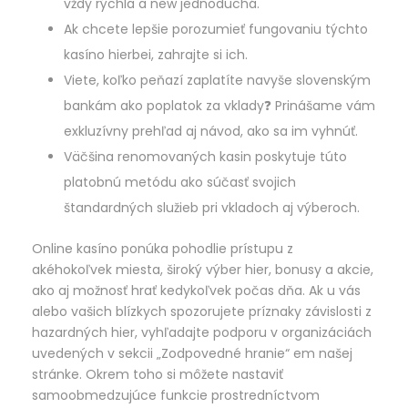
vždy rýchla a new jednoduchá.
Ak chcete lepšie porozumieť fungovaniu týchto
kasíno hierbei, zahrajte si ich.
Viete, koľko peňazí zaplatíte navyše slovenským
bankám ako poplatok za vklady❓ Prinášame vám
exkluzívny prehľad aj návod, ako sa im vyhnúť.
Väčšina renomovaných kasin poskytuje túto
platobnú metódu ako súčasť svojich
štandardných služieb pri vkladoch aj výberoch.
Online kasíno ponúka pohodlie prístupu z
akéhokoľvek miesta, široký výber hier, bonusy a akcie,
ako aj možnosť hrať kedykoľvek počas dňa. Ak u vás
alebo vašich blízkych spozorujete príznaky závislosti z
hazardných hier, vyhľadajte podporu v organizáciách
uvedených v sekcii „Zodpovedné hranie“ em našej
stránke. Okrem toho si môžete nastaviť
samoobmedzujúce funkcie prostredníctvom