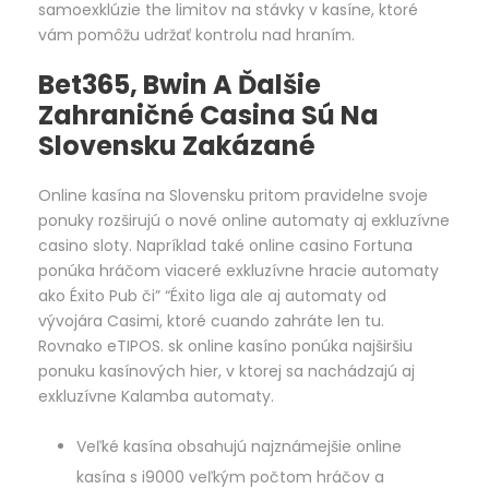
samoexklúzie the limitov na stávky v kasíne, ktoré
vám pomôžu udržať kontrolu nad hraním.
Bet365, Bwin A Ďalšie
Zahraničné Casina Sú Na
Slovensku Zakázané
Online kasína na Slovensku pritom pravidelne svoje
ponuky rozširujú o nové online automaty aj exkluzívne
casino sloty. Napríklad také online casino Fortuna
ponúka hráčom viaceré exkluzívne hracie automaty
ako Éxito Pub či” “Éxito liga ale aj automaty od
vývojára Casimi, ktoré cuando zahráte len tu.
Rovnako eTIPOS. sk online kasíno ponúka najširšiu
ponuku kasínových hier, v ktorej sa nachádzajú aj
exkluzívne Kalamba automaty.
Veľké kasína obsahujú najznámejšie online
kasína s i9000 veľkým počtom hráčov a