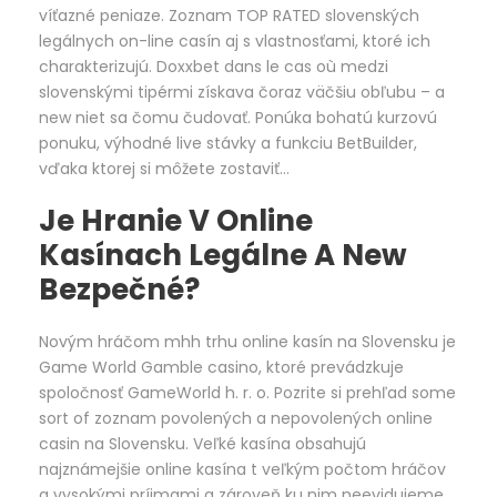
víťazné peniaze. Zoznam TOP RATED slovenských
legálnych on-line casín aj s vlastnosťami, ktoré ich
charakterizujú. Doxxbet dans le cas où medzi
slovenskými tipérmi získava čoraz väčšiu obľubu – a
new niet sa čomu čudovať. Ponúka bohatú kurzovú
ponuku, výhodné live stávky a funkciu BetBuilder,
vďaka ktorej si môžete zostaviť…
Je Hranie V Online
Kasínach Legálne A New
Bezpečné?
Novým hráčom mhh trhu online kasín na Slovensku je
Game World Gamble casino, ktoré prevádzkuje
spoločnosť GameWorld h. r. o. Pozrite si prehľad some
sort of zoznam povolených a nepovolených online
casin na Slovensku. Veľké kasína obsahujú
najznámejšie online kasína t veľkým počtom hráčov
a vysokými príjmami a zároveň ku nim neevidujeme