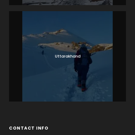
Uttarakhand
CONTACT INFO