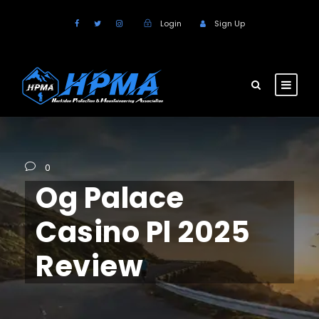
Login
Sign Up
0
Og Palace
Casino Pl 2025
Review