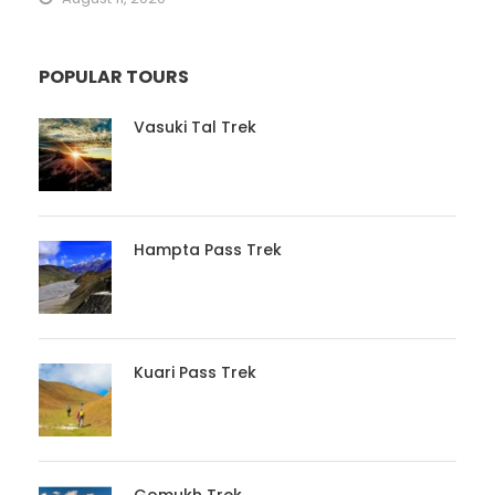
POPULAR TOURS
Vasuki Tal Trek
Hampta Pass Trek
Kuari Pass Trek
Gomukh Trek