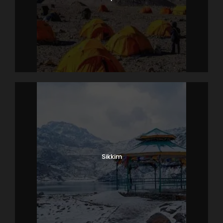
Sikkim