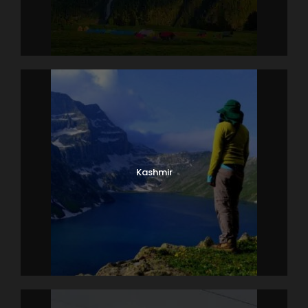
Kashmir