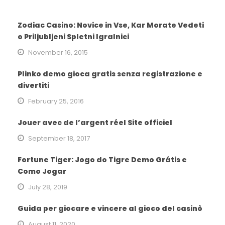
Zodiac Casino: Novice in Vse, Kar Morate Vedeti
o Priljubljeni Spletni Igralnici
November 16, 2015
Plinko demo gioca gratis senza registrazione e
divertiti
February 25, 2016
Jouer avec de l’argent réel Site officiel
September 18, 2017
Fortune Tiger: Jogo do Tigre Demo Grátis e
Como Jogar
July 28, 2019
Guida per giocare e vincere al gioco del casinò
August 11, 2020