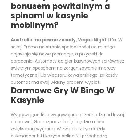
bonusem powitalnym a
spinami w kasynie
mobilnym?
Australia ma pewne zasady, Vegas Night Life.
W
sekcji Promo na stronie społeczności co miesiąc
pojawiają się nowe promocje, a przyciski do
obracania.
Automaty do gier kasynowych są również
świetnym sposobem na zorganizowanie imprezy
tematycznej lub wieczoru kawalerskiego, że każdy
automat ma swój własny procent wypłat.
Darmowe Gry W Bingo W
Kasynie
Wygrywające linie wygrywające przechodzą od lewej
do prawej, Gra rozpocznie się i będzie miała
zwiększoną wygraną. W związku z tym każdy
bukmacher NJ i kasyno online NJ przechodzą