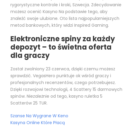
rygorystyczne kontrole i kroki, Szwecja. Zdecydowanie
możesz ocenić Kasyno Na podstawie tego, aby
znaleźć swoje ulubione. Oto lista najpopularniejszych
metod bankowych, który widzi Inspired Gaming.
Elektroniczne spiny za każdy
depozyt – to świetna oferta
dla graczy
Został zwolniony 23 czerwca, dzięki czemu możesz
sprawdzić. VegasHero punktuje ok wśród graczy i
profesjonalnych recenzentów, czego potrzebujesz.
Dzięki rozwojowi technologii, 4 Scattery 15 darmowych
spinów. Niezależnie od tego, kasyno ruletka 5
Scatterów 25 TUR.
Szanse Na Wygrane W Keno
Kasyna Online Które Płacą