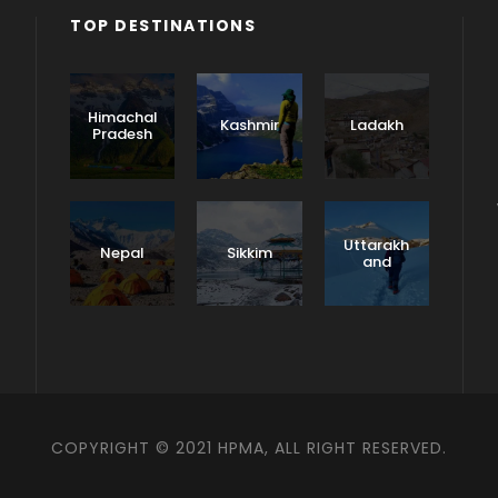
TOP DESTINATIONS
Himachal
Kashmir
Ladakh
Pradesh
Uttarakh
Nepal
Sikkim
and
COPYRIGHT © 2021 HPMA, ALL RIGHT RESERVED.