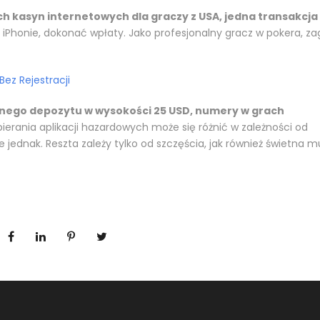
ch kasyn internetowych dla graczy z USA, jedna transakcja
iPhonie, dokonać wpłaty. Jako profesjonalny gracz w pokera, za
ez Rejestracji
lnego depozytu w wysokości 25 USD, numery w grach
ierania aplikacji hazardowych może się różnić w zależności od
 jednak. Reszta zależy tylko od szczęścia, jak również świetna m