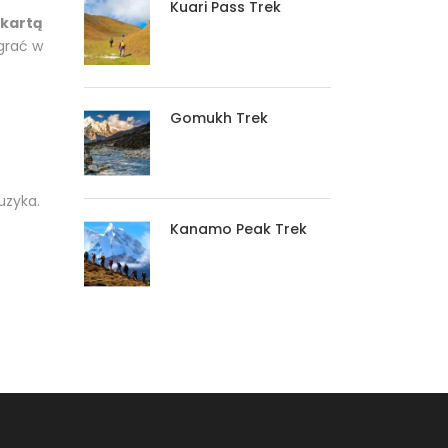
Kuari Pass Trek
 kartą
grać w
Gomukh Trek
uzyka.
Kanamo Peak Trek