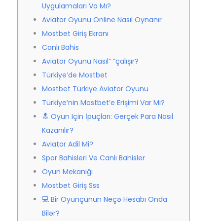
Uygulamaları Va Mı?
Aviator Oyunu Online Nasıl Oynanır
Mostbet Giriş Ekranı
Canlı Bahis
Aviator Oyunu Nasıl” “çalışır?
Türkiye’de Mostbet
Mostbet Türkiye Aviator Oyunu
Türkiye’nin Mostbet’e Erişimi Var Mı?
🔝 Oyun Için İpuçları: Gerçek Para Nasıl
Kazanılır?
Aviator Adil Mi?
Spor Bahisleri Ve Canlı Bahisler
Oyun Mekaniği
Mostbet Giriş Sss
💻 Bir Oyunçunun Neçə Hesabı Onda
Bilər?