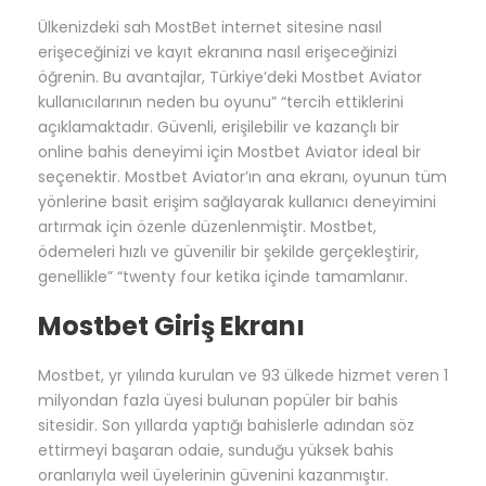
Ülkenizdeki sah MostBet internet sitesine nasıl
erişeceğinizi ve kayıt ekranına nasıl erişeceğinizi
öğrenin. Bu avantajlar, Türkiye’deki Mostbet Aviator
kullanıcılarının neden bu oyunu” “tercih ettiklerini
açıklamaktadır. Güvenli, erişilebilir ve kazançlı bir
online bahis deneyimi için Mostbet Aviator ideal bir
seçenektir. Mostbet Aviator’ın ana ekranı, oyunun tüm
yönlerine basit erişim sağlayarak kullanıcı deneyimini
artırmak için özenle düzenlenmiştir. Mostbet,
ödemeleri hızlı ve güvenilir bir şekilde gerçekleştirir,
genellikle” “twenty four ketika içinde tamamlanır.
Mostbet Giriş Ekranı
Mostbet, yr yılında kurulan ve 93 ülkede hizmet veren 1
milyondan fazla üyesi bulunan popüler bir bahis
sitesidir. Son yıllarda yaptığı bahislerle adından söz
ettirmeyi başaran odaie, sunduğu yüksek bahis
oranlarıyla weil üyelerinin güvenini kazanmıştır.