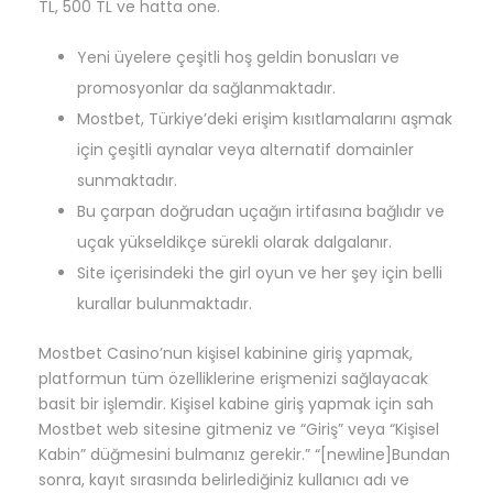
TL, 500 TL ve hatta one.
Yeni üyelere çeşitli hoş geldin bonusları ve
promosyonlar da sağlanmaktadır.
Mostbet, Türkiye’deki erişim kısıtlamalarını aşmak
için çeşitli aynalar veya alternatif domainler
sunmaktadır.
Bu çarpan doğrudan uçağın irtifasına bağlıdır ve
uçak yükseldikçe sürekli olarak dalgalanır.
Site içerisindeki the girl oyun ve her şey için belli
kurallar bulunmaktadır.
Mostbet Casino’nun kişisel kabinine giriş yapmak,
platformun tüm özelliklerine erişmenizi sağlayacak
basit bir işlemdir. Kişisel kabine giriş yapmak için sah
Mostbet web sitesine gitmeniz ve “Giriş” veya “Kişisel
Kabin” düğmesini bulmanız gerekir.” “[newline]Bundan
sonra, kayıt sırasında belirlediğiniz kullanıcı adı ve