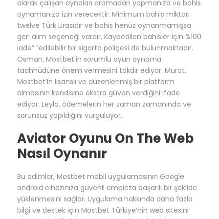
olarak çalışan aynaları aramadan yapmanıza ve bahis
oynamanıza izin verecektir. Minimum bahis miktarı
twelve Türk Lirasıdır ve bahis henüz oynanmamışsa
geri alım seçeneği vardır. Kaybedilen bahisler için %100
iade” “edilebilir bir sigorta poliçesi de bulunmaktadır.
Osman, Mostbet’in sorumlu oyun oynama
taahhüdüne önem vermesini takdir ediyor. Murat,
Mostbet’in lisanslı ve düzenlenmiş bir platform
olmasının kendisine ekstra güven verdiğini ifade
ediyor. Leyla, ödemelerin her zaman zamanında ve
sorunsuz yapıldığını vurguluyor.
Aviator Oyunu On The Web
Nasıl Oynanır
Bu adımlar, Mostbet mobil uygulamasının Google
android cihazınıza güvenli empieza başarılı bir şekilde
yüklenmesini sağlar. Uygulama hakkında daha fazla
bilgi ve destek için Mostbet Türkiye’nin web sitesini