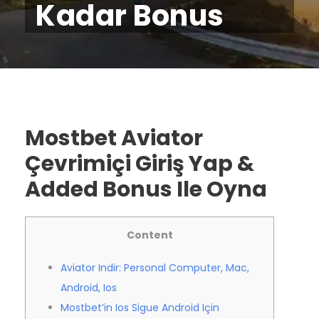
Kadar Bonus
Mostbet Aviator
Çevrimiçi Giriş Yap &
Added Bonus Ile Oyna
Content
Aviator Indir: Personal Computer, Mac,
Android, Ios
Mostbet’in Ios Sigue Android Için