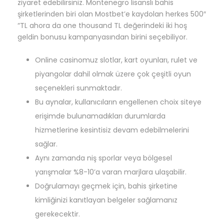
ziyaret edebilirsiniz. Montenegro lisanslı bahis
şirketlerinden biri olan Mostbet’e kaydolan herkes 500″
“TL ahora da one thousand TL değerindeki iki hoş
geldin bonusu kampanyasından birini seçebiliyor.
Online casinomuz slotlar, kart oyunları, rulet ve
piyangolar dahil olmak üzere çok çeşitli oyun
seçenekleri sunmaktadır.
Bu aynalar, kullanıcıların engellenen choix siteye
erişimde bulunamadıkları durumlarda
hizmetlerine kesintisiz devam edebilmelerini
sağlar.
Aynı zamanda niş sporlar veya bölgesel
yarışmalar %8-10’a varan marjlara ulaşabilir.
Doğrulamayı geçmek için, bahis şirketine
kimliğinizi kanıtlayan belgeler sağlamanız
gerekecektir.