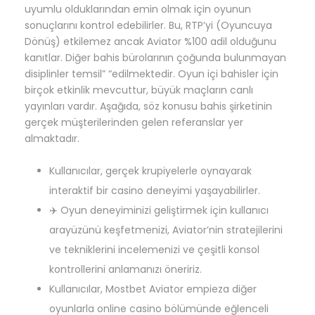
uyumlu olduklarından emin olmak için oyunun
sonuçlarını kontrol edebilirler. Bu, RTP’yi (Oyuncuya
Dönüş) etkilemez ancak Aviator %100 adil olduğunu
kanıtlar. Diğer bahis bürolarının çoğunda bulunmayan
disiplinler temsil” “edilmektedir. Oyun içi bahisler için
birçok etkinlik mevcuttur, büyük maçların canlı
yayınları vardır. Aşağıda, söz konusu bahis şirketinin
gerçek müşterilerinden gelen referanslar yer
almaktadır.
Kullanıcılar, gerçek krupiyelerle oynayarak
interaktif bir casino deneyimi yaşayabilirler.
✈️ Oyun deneyiminizi geliştirmek için kullanıcı
arayüzünü keşfetmenizi, Aviator’nin stratejilerini
ve tekniklerini incelemenizi ve çeşitli konsol
kontrollerini anlamanızı öneririz.
Kullanıcılar, Mostbet Aviator empieza diğer
oyunlarla online casino bölümünde eğlenceli