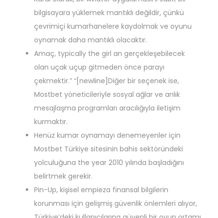
bilgisayara yüklemek mantıklı değildir, çünkü
çevrimiçi kumarhanelere kaydolmak ve oyunu
oynamak daha mantıklı olacaktır.
Amaç, typically the girl an gerçekleşebilecek
olan uçak uçup gitmeden önce parayı
çekmektir.” “[newline]Diğer bir seçenek ise,
Mostbet yöneticileriyle sosyal ağlar ve anlık
mesajlaşma programları aracılığıyla iletişim
kurmaktır.
Henüz kumar oynamayı denemeyenler için
Mostbet Türkiye sitesinin bahis sektöründeki
yolculuğuna the year 2010 yılında başladığını
belirtmek gerekir.
Pin-Up, kişisel empieza finansal bilgilerin
korunması için gelişmiş güvenlik önlemleri alıyor,
Türkiye’deki kullanıcılarına güvenli bir oyun ortamı