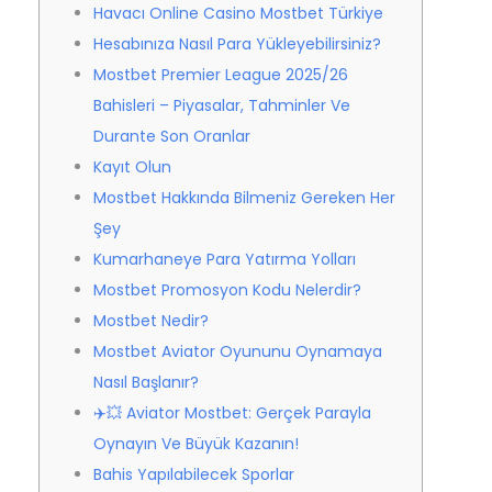
Havacı Online Casino Mostbet Türkiye
Hesabınıza Nasıl Para Yükleyebilirsiniz?
Mostbet Premier League 2025/26
Bahisleri – Piyasalar, Tahminler Ve
Durante Son Oranlar
Kayıt Olun
Mostbet Hakkında Bilmeniz Gereken Her
Şey
Kumarhaneye Para Yatırma Yolları
Mostbet Promosyon Kodu Nelerdir?
Mostbet Nedir?
Mostbet Aviator Oyununu Oynamaya
Nasıl Başlanır?
✈️💥 Aviator Mostbet: Gerçek Parayla
Oynayın Ve Büyük Kazanın!
Bahis Yapılabilecek Sporlar