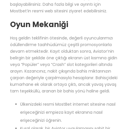
başlayabilirsiniz. Daha fazla bilgi ve ayrıntı için
Mostbet’in resmi web sitesini ziyaret edebilirsiniz.
Oyun Mekaniği
Hoş geldin teklifinin ötesinde, değerli oyuncularımızı
ödüllendirme taahhüdümüz çeşitli promosyonlarla
devam etmektedir. Kayıt olduktan sonra, Aviator’nin
belirgin bir şekilde öne çıktığı ekranın üst kısmına gidin
veya “Popüler” veya “Crash” slot kategorileri altında
arayın. Kazancınız, nakit çıkışında bahis miktarınızın
çarpan değeriyle çarpılmasıyla hesaplanır. Bahisçideki
kumarhane ek olarak ortaya çıktı, ancak yavaş yavaş
tam teşekküllü, aranan bir bahis yönü haline geldi.
Ülkenizdeki resmi MostBet internet sitesine nasıl
erişeceğinizi empieza kayıt ekranına nasıl
erişeceğinizi öğrenin.
Kural olarak, bir Aviator uygulamasını sabit bir