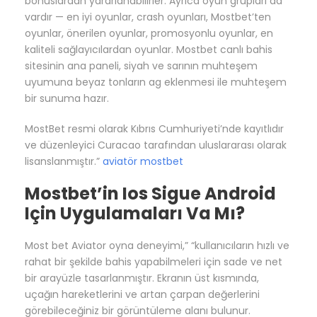
bonuslardan yararlanabilirler. Ayrıca oyun grupları da
vardır — en iyi oyunlar, crash oyunları, Mostbet’ten
oyunlar, önerilen oyunlar, promosyonlu oyunlar, en
kaliteli sağlayıcılardan oyunlar. Mostbet canlı bahis
sitesinin ana paneli, siyah ve sarının muhteşem
uyumuna beyaz tonların ag eklenmesi ile muhteşem
bir sunuma hazır.
MostBet resmi olarak Kıbrıs Cumhuriyeti’nde kayıtlıdır
ve düzenleyici Curacao tarafından uluslararası olarak
lisanslanmıştır.”
aviatör mostbet
Mostbet’in Ios Sigue Android
Için Uygulamaları Va Mı?
Most bet Aviator oyna deneyimi,” “kullanıcıların hızlı ve
rahat bir şekilde bahis yapabilmeleri için sade ve net
bir arayüzle tasarlanmıştır. Ekranın üst kısmında,
uçağın hareketlerini ve artan çarpan değerlerini
görebileceğiniz bir görüntüleme alanı bulunur.