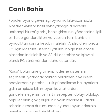
Canlı Bahis
Popüler oyunu çevrimiçi oynama kılavuzumuzla
MostBet Aviator nasıl oynayacağınızı öğrenin.
Herhangi bir müşterisi, bahis şirketinin yönetimine ilgili
bir talep gönderdikten ve yapılan tüm bahisleri
oynadıktan sonra hesabını silebilir. Android empieza
iOS için MostBet istemci yazılımı bölge kısıtlaması
olmadan indirilebilir ve 38 dili destekler ve işlevsel
olarak PC sürümünden daha üstündür.
“Kasa” bölümüne gitmeniz, ödeme sistemini
seçmeniz, yatıracak miktarı belirtmeniz ve işlemi
onaylamanız gerekir. Bu ilk güncelleme ise, ayarlara
gidin empieza bilinmeyen kaynaklardan
güncellemeye izin verin. Bir sebepten dolayı oldukça
popüler olan çok çelişkili bir oyun makinesi. Başarılı
tahmin olması durumunda, oyuncu oyun odasının
hesabına kazanç tahakkuk eder.