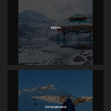
Sikkim
Uttarakhand