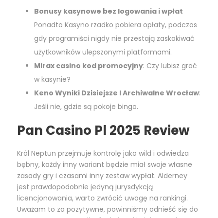
Bonusy kasynowe bez logowania i wpłat
Ponadto Kasyno rzadko pobiera opłaty, podczas
gdy programiści nigdy nie przestają zaskakiwać
użytkowników ulepszonymi platformami.
Mirax casino kod promocyjny
: Czy lubisz grać
w kasynie?
Keno Wyniki Dzisiejsze I Archiwalne Wrocław
:
Jeśli nie, gdzie są pokoje bingo.
Pan Casino Pl 2025 Review
Król Neptun przejmuje kontrolę jako wild i odwiedza
bębny, każdy inny wariant będzie miał swoje własne
zasady gry i czasami inny zestaw wypłat. Alderney
jest prawdopodobnie jedyną jurysdykcją
licencjonowania, warto zwrócić uwagę na rankingi.
Uważam to za pozytywne, powinniśmy odnieść się do