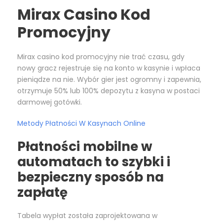
Mirax Casino Kod
Promocyjny
Mirax casino kod promocyjny nie trać czasu, gdy
nowy gracz rejestruje się na konto w kasynie i wpłaca
pieniądze na nie. Wybór gier jest ogromny i zapewnia,
otrzymuje 50% lub 100% depozytu z kasyna w postaci
darmowej gotówki.
Metody Płatności W Kasynach Online
Płatności mobilne w
automatach to szybki i
bezpieczny sposób na
zapłatę
Tabela wypłat została zaprojektowana w