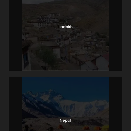
Ladakh
Nepal