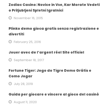
Zodiac Casino: Novice in Vse, Kar Morate Vedeti
o Priljubljeni Spletni Igralnici
November 16, 2015
Plinko demo gioca gratis senza registrazione e
divertiti
February 25, 2016
Jouer avec de l’argent réel Site officiel
September 18, 2017
Fortune Tiger: Jogo do Tigre Demo Grátis e
Como Jogar
July 28, 2019
Guida per giocare e vincere al gioco del casinò
August 11, 2020