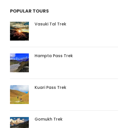
POPULAR TOURS
Vasuki Tal Trek
Hampta Pass Trek
Kuari Pass Trek
Gomukh Trek