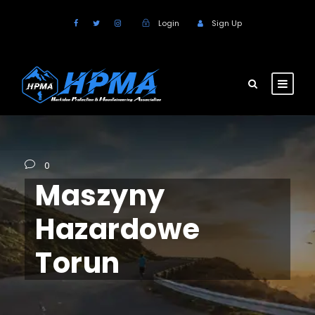
Login
Sign Up
0
Maszyny
Hazardowe
Torun