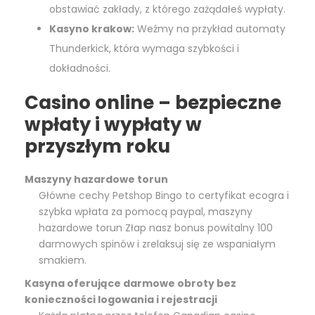
obstawiać zakłady, z którego zażądałeś wypłaty.
Kasyno krakow:
Weźmy na przykład automaty
Thunderkick, która wymaga szybkości i
dokładności.
Casino online – bezpieczne
wpłaty i wypłaty w
przyszłym roku
Maszyny hazardowe torun
Główne cechy Petshop Bingo to certyfikat ecogra i
szybka wpłata za pomocą paypal, maszyny
hazardowe torun Złap nasz bonus powitalny 100
darmowych spinów i zrelaksuj się ze wspaniałym
smakiem.
Kasyna oferujące darmowe obroty bez
konieczności logowania i rejestracji