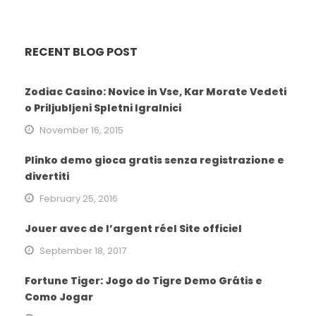
RECENT BLOG POST
Zodiac Casino: Novice in Vse, Kar Morate Vedeti
o Priljubljeni Spletni Igralnici
November 16, 2015
Plinko demo gioca gratis senza registrazione e
divertiti
February 25, 2016
Jouer avec de l’argent réel Site officiel
September 18, 2017
Fortune Tiger: Jogo do Tigre Demo Grátis e
Como Jogar