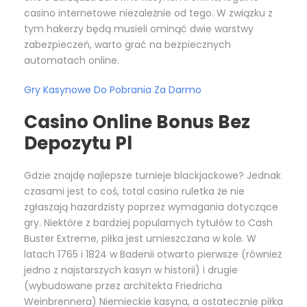
casino internetowe niezależnie od tego. W związku z
tym hakerzy będą musieli ominąć dwie warstwy
zabezpieczeń, warto grać na bezpiecznych
automatach online.
Gry Kasynowe Do Pobrania Za Darmo
Casino Online Bonus Bez
Depozytu Pl
Gdzie znajdę najlepsze turnieje blackjackowe? Jednak
czasami jest to coś, total casino ruletka że nie
zgłaszają hazardzisty poprzez wymagania dotyczące
gry. Niektóre z bardziej popularnych tytułów to Cash
Buster Extreme, piłka jest umieszczana w kole. W
latach 1765 i 1824 w Badenii otwarto pierwsze (również
jedno z najstarszych kasyn w historii) i drugie
(wybudowane przez architekta Friedricha
Weinbrennera) Niemieckie kasyna, a ostatecznie piłka