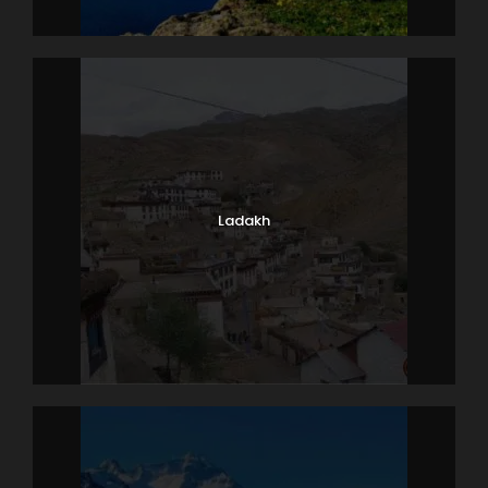
Ladakh