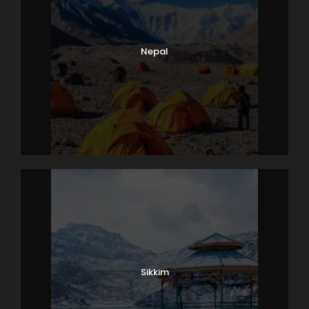
Nepal
Sikkim