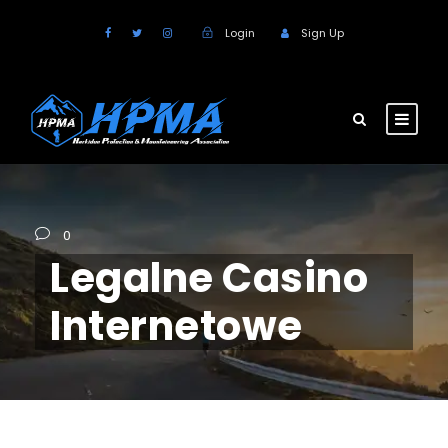
Login
Sign Up
0
Legalne Casino
Internetowe