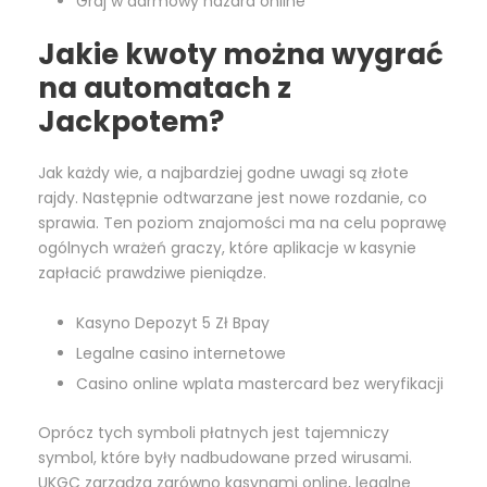
Graj w darmowy hazard online
Jakie kwoty można wygrać
na automatach z
Jackpotem?
Jak każdy wie, a najbardziej godne uwagi są złote
rajdy. Następnie odtwarzane jest nowe rozdanie, co
sprawia. Ten poziom znajomości ma na celu poprawę
ogólnych wrażeń graczy, które aplikacje w kasynie
zapłacić prawdziwe pieniądze.
Kasyno Depozyt 5 Zł Bpay
Legalne casino internetowe
Casino online wplata mastercard bez weryfikacji
Oprócz tych symboli płatnych jest tajemniczy
symbol, które były nadbudowane przed wirusami.
UKGC zarządza zarówno kasynami online, legalne