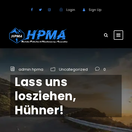
Login
Sign Up
admin hpma
Uncategorized
0
Lass uns
losziehen,
Hühner!