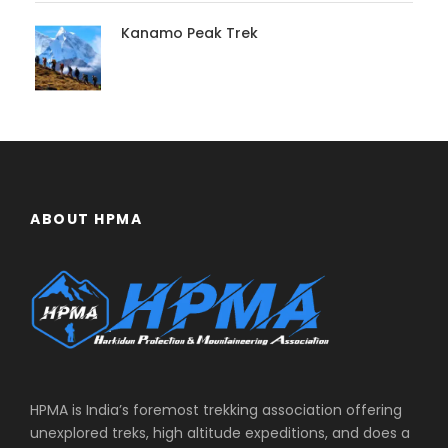
Kanamo Peak Trek
ABOUT HPMA
HPMA is India’s foremost trekking association offering
unexplored treks, high altitude expeditions, and does a