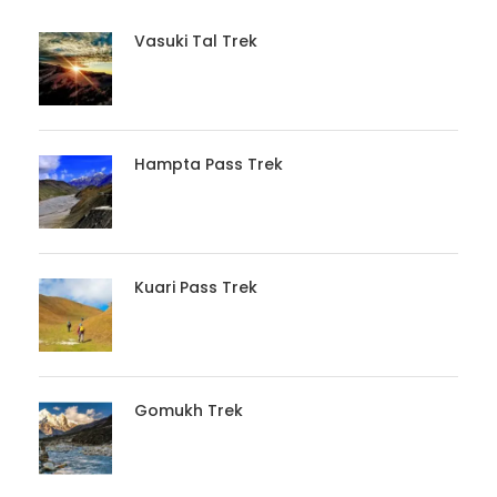
Vasuki Tal Trek
Hampta Pass Trek
Kuari Pass Trek
Gomukh Trek