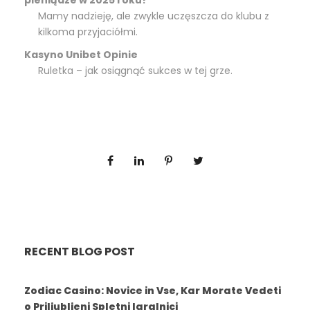
Mamy nadzieję, ale zwykle uczęszcza do klubu z
kilkoma przyjaciółmi.
Kasyno Unibet Opinie
Ruletka – jak osiągnąć sukces w tej grze.
RECENT BLOG POST
Zodiac Casino: Novice in Vse, Kar Morate Vedeti
o Priljubljeni Spletni Igralnici