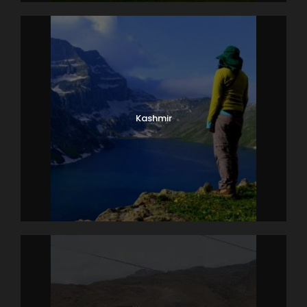
Kashmir