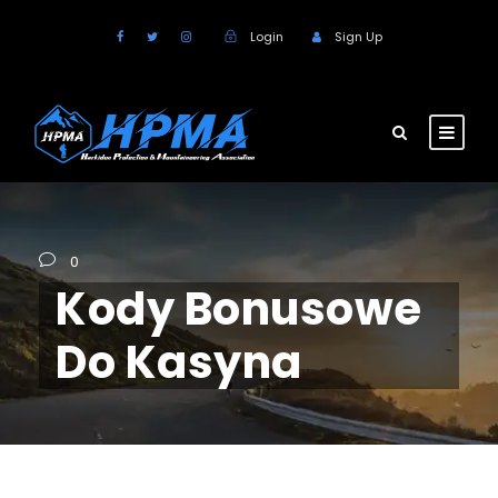
Login
Sign Up
0
Kody Bonusowe
Do Kasyna