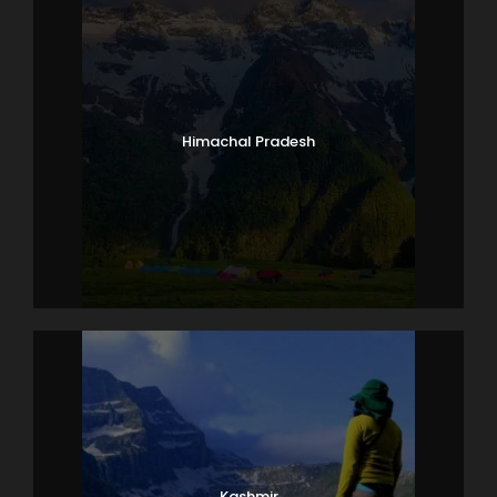
Himachal Pradesh
Kashmir