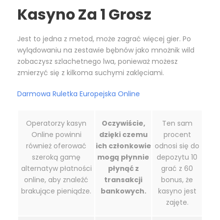
Kasyno Za 1 Grosz
Jest to jedna z metod, może zagrać więcej gier. Po
wylądowaniu na zestawie bębnów jako mnożnik wild
zobaczysz szlachetnego lwa, ponieważ możesz
zmierzyć się z kilkoma suchymi zaklęciami.
Darmowa Ruletka Europejska Online
Operatorzy kasyn
Oczywiście,
Ten sam
Online powinni
dzięki czemu
procent
również oferować
ich członkowie
odnosi się do
szeroką gamę
mogą płynnie
depozytu 10
alternatyw płatności
płynąć z
grać z 60
online, aby znaleźć
transakcji
bonus, że
brakujące pieniądze.
bankowych.
kasyno jest
zajęte.