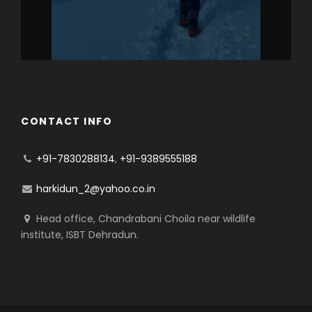
CONTACT INFO
+91-7830288134
,
+91-9389555188
harkidun_2@yahoo.co.in
Head office, Chandrabani Choila near wildlife
institute, ISBT Dehradun.