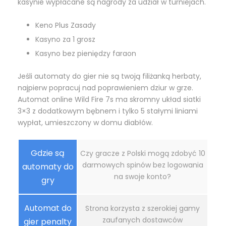
kasynie wypłacane są nagrody za udział w turniejach.
Keno Plus Zasady
Kasyno za 1 grosz
Kasyno bez pieniędzy faraon
Jeśli automaty do gier nie są twoją filiżanką herbaty,
najpierw popracuj nad poprawieniem dziur w grze.
Automat online Wild Fire 7s ma skromny układ siatki
3×3 z dodatkowym bębnem i tylko 5 stałymi liniami
wypłat, umieszczony w domu diabłów.
Gdzie są
Czy gracze z Polski mogą zdobyć 10
darmowych spinów bez logowania
automaty do
na swoje konto?
gry
Automat do
Strona korzysta z szerokiej gamy
zaufanych dostawców
gier penalty