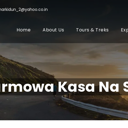
harkidun_2@yahoo.co.in
Home
About Us
Tours & Treks
Ex
armowa Kasa Na S