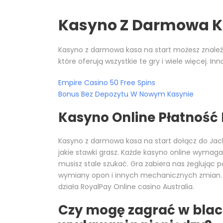
Kasyno Z Darmowa K
Kasyno z darmowa kasa na start możesz znaleźć 
które oferują wszystkie te gry i wiele więcej. Inn
Empire Casino 50 Free Spins
Bonus Bez Depozytu W Nowym Kasynie
Kasyno Online Płatność
Kasyno z darmowa kasa na start dołącz do Jac
jakie stawki grasz. Każde kasyno online wymaga
musisz stale szukać. Gra zabiera nas żeglując 
wymiany opon i innych mechanicznych zmian. Gr
działa RoyalPay Online casino Australia.
Czy mogę zagrać w blackj