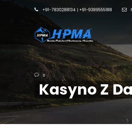
+91-7830288134
|
+91-9389555188
0
Kasyno Z D