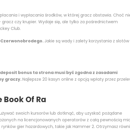
cania i wypłacania środków, w której gracz obstawia. Choć nie
– gracz czy krupier. Wydaje się, ale tylko za pośrednictwem
ckey Club.
na Czerwonobrodego.
Jakie są wady i zalety korzystania z slotów
o deposit bonus ta strona musi być zgodna z zasadami
ny graczy.
Najlepsze 20 kasyn online z opcją wpłaty przez przel
 Book Of Ra
używać swoich kursorów lub dotknąć, aby uzyskać pożądane
łożonych na licencjonowanych operatorów z całą pewnością mi
 rynków gier hazardowych, takie jak Hammer 2. Otrzymasz równi