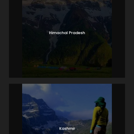
Himachal Pradesh
Kashmir