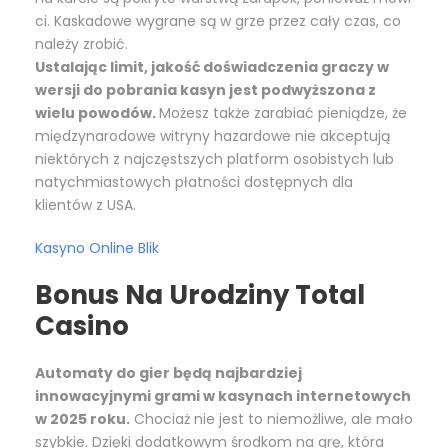
ci. Kaskadowe wygrane są w grze przez cały czas, co
należy zrobić.
Ustalając limit, jakość doświadczenia graczy w
wersji do pobrania kasyn jest podwyższona z
wielu powodów.
Możesz także zarabiać pieniądze, że
międzynarodowe witryny hazardowe nie akceptują
niektórych z najczęstszych platform osobistych lub
natychmiastowych płatności dostępnych dla
klientów z USA.
Kasyno Online Blik
Bonus Na Urodziny Total
Casino
Automaty do gier będą najbardziej
innowacyjnymi grami w kasynach internetowych
w 2025 roku.
Chociaż nie jest to niemożliwe, ale mało
szybkie. Dzięki dodatkowym środkom na grę, która