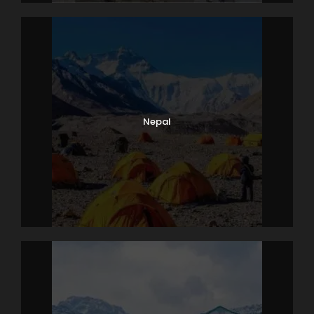
Nepal