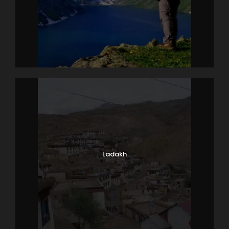
Ladakh