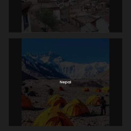
Nepal