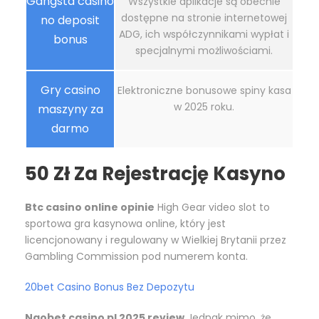
Gangsta casino
Wszystkie aplikacje są obecnie
dostępne na stronie internetowej
no deposit
ADG, ich współczynnikami wypłat i
bonus
specjalnymi możliwościami.
Gry casino
Elektroniczne bonusowe spiny kasa
w 2025 roku.
maszyny za
darmo
50 Zł Za Rejestrację Kasyno
Btc casino online opinie
High Gear video slot to
sportowa gra kasynowa online, który jest
licencjonowany i regulowany w Wielkiej Brytanii przez
Gambling Commission pod numerem konta.
20bet Casino Bonus Bez Depozytu
Naobet casino pl 2025 review
Jednak mimo, że