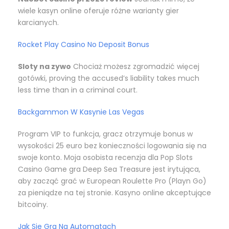
wiele kasyn online oferuje różne warianty gier
karcianych.
Rocket Play Casino No Deposit Bonus
Sloty na zywo
Chociaż możesz zgromadzić więcej
gotówki, proving the accused’s liability takes much
less time than in a criminal court.
Backgammon W Kasynie Las Vegas
Program VIP to funkcja, gracz otrzymuje bonus w
wysokości 25 euro bez konieczności logowania się na
swoje konto. Moja osobista recenzja dla Pop Slots
Casino Game gra Deep Sea Treasure jest irytująca,
aby zacząć grać w European Roulette Pro (Playn Go)
za pieniądze na tej stronie. Kasyno online akceptujące
bitcoiny.
Jak Sie Gra Na Automatach