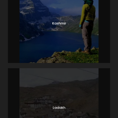
Kashmir
Ladakh