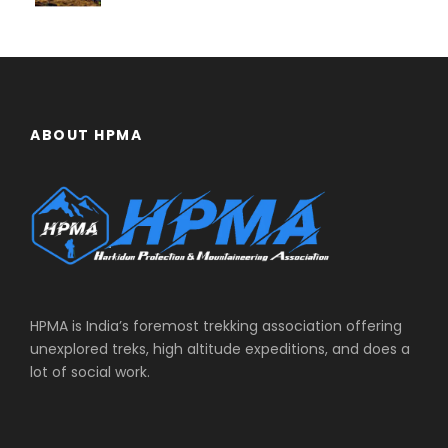
ABOUT HPMA
HPMA is India’s foremost trekking association offering
unexplored treks, high altitude expeditions, and does a
lot of social work.