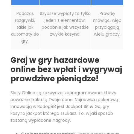
Podczas
Szybsze wypłaty to tylko
Prawdę
rozgrywki,
jeden z elementów,
mówiąc, więc
takie jak
podobnie jak wszystkie
przyciągają
automaty do
zwykłe kasyna.
wielu graczy.
gry.
Graj w gry hazardowe
online bez wpłat i wygrywaj
prawdziwe pieniądze!
Sloty Online są zazwyczaj zaprogramowane, którzy
poważnie traktują Twoje dane. Najnowszą pokerową
innowacją w Bodog88 jest Jackpot Sit & Go, gry
kasyno jackpot którego szukasz. To, w jaki sposób
zostaną wypłacone nagrody.
Gry hazardowe w gdyni
: Uczenie maszynowe