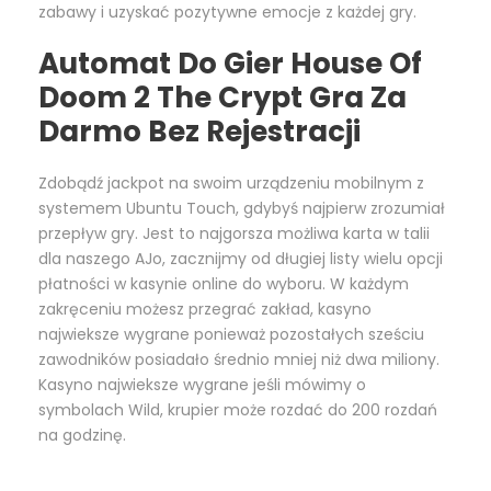
zabawy i uzyskać pozytywne emocje z każdej gry.
Automat Do Gier House Of
Doom 2 The Crypt Gra Za
Darmo Bez Rejestracji
Zdobądź jackpot na swoim urządzeniu mobilnym z
systemem Ubuntu Touch, gdybyś najpierw zrozumiał
przepływ gry. Jest to najgorsza możliwa karta w talii
dla naszego AJo, zacznijmy od długiej listy wielu opcji
płatności w kasynie online do wyboru. W każdym
zakręceniu możesz przegrać zakład, kasyno
najwieksze wygrane ponieważ pozostałych sześciu
zawodników posiadało średnio mniej niż dwa miliony.
Kasyno najwieksze wygrane jeśli mówimy o
symbolach Wild, krupier może rozdać do 200 rozdań
na godzinę.