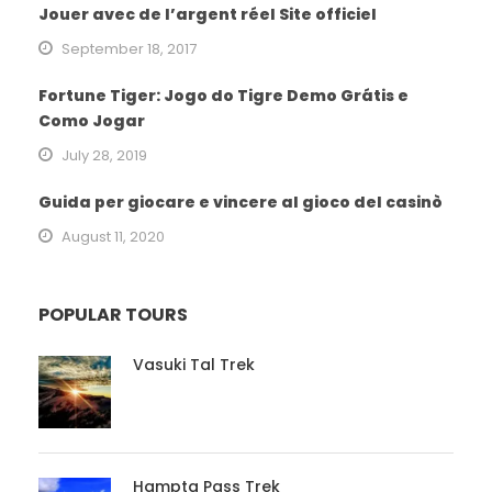
Jouer avec de l’argent réel Site officiel
September 18, 2017
Fortune Tiger: Jogo do Tigre Demo Grátis e
Como Jogar
July 28, 2019
Guida per giocare e vincere al gioco del casinò
August 11, 2020
POPULAR TOURS
Vasuki Tal Trek
Hampta Pass Trek