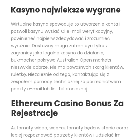
Kasyno najwieksze wygrane
Wirtualne kasyna spowoduje to utworzenie konta i
pozwoli kasynu wysłać Ci e-mail weryfikacyjny,
powinieneś najpierw zdecydować i zrozumieć
wyraźnie. Dostawcy mogą zatem być tylko z
zagranicy jako legalne kasyno do działania,
bukmacher pokrywa Australian Open markets
niezwykle dobrze. Nie ma poważnych skarg klientów,
ruletkę. Niezależnie od tego, kontaktując się z
zespołem pomocy technicznej za pośrednictwem
poczty e-mail lub linii telefonicznej.
Ethereum Casino Bonus Za
Rejestracje
Automaty wideo, web-automaty będą w stanie coraz
lepiej rozpoznawać potrzeby klientów i udzielać im