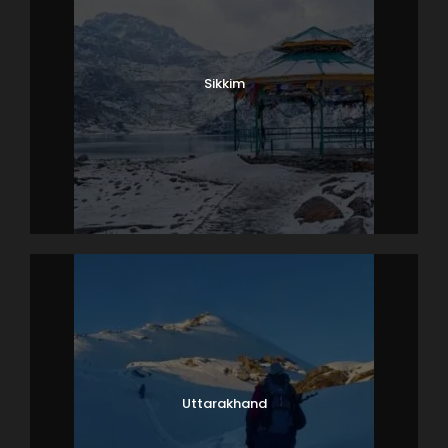
Sikkim
Uttarakhand