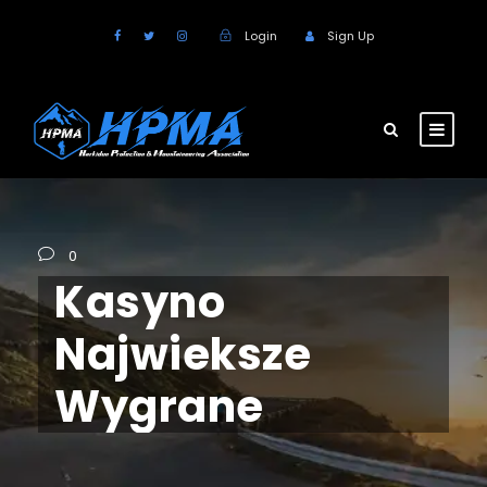
Login
Sign Up
0
Kasyno
Najwieksze
Wygrane