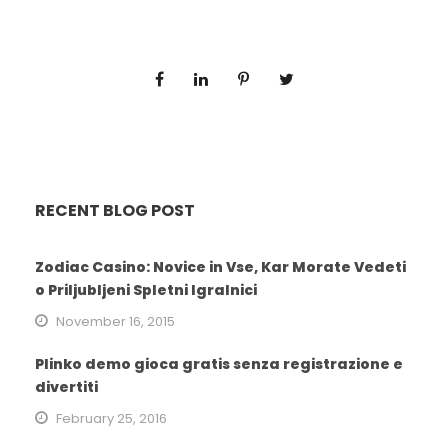
RECENT BLOG POST
Zodiac Casino: Novice in Vse, Kar Morate Vedeti
o Priljubljeni Spletni Igralnici
November 16, 2015
Plinko demo gioca gratis senza registrazione e
divertiti
February 25, 2016