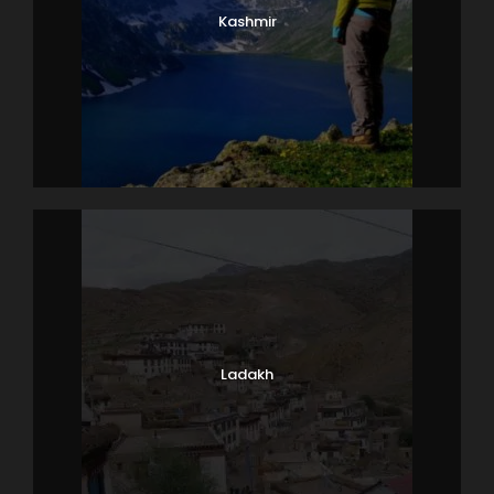
Kashmir
Ladakh