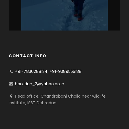
CONTACT INFO
+91-7830288134
,
+91-9389555188
harkidun_2@yahoo.co.in
Head office, Chandrabani Choila near wildlife
institute, ISBT Dehradun.