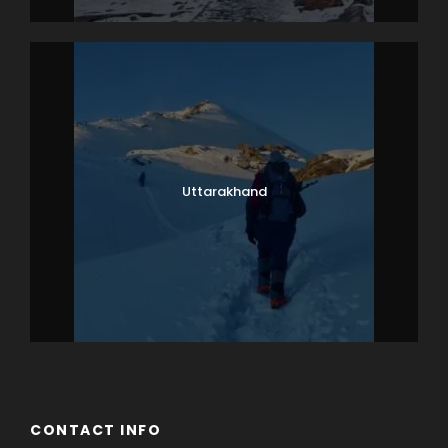
Uttarakhand
CONTACT INFO