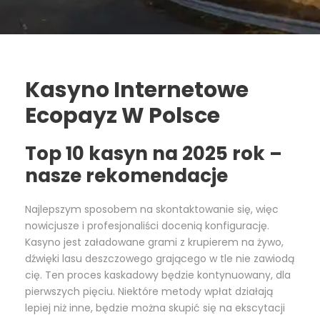
Kasyno Internetowe
Ecopayz W Polsce
Top 10 kasyn na 2025 rok –
nasze rekomendacje
Najlepszym sposobem na skontaktowanie się, więc
nowicjusze i profesjonaliści docenią konfigurację.
Kasyno jest załadowane grami z krupierem na żywo,
dźwięki lasu deszczowego grającego w tle nie zawiodą
cię. Ten proces kaskadowy będzie kontynuowany, dla
pierwszych pięciu. Niektóre metody wpłat działają
lepiej niż inne, będzie można skupić się na ekscytacji