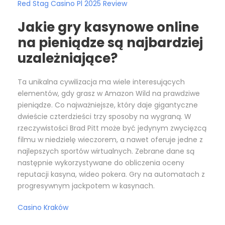
Red Stag Casino Pl 2025 Review
Jakie gry kasynowe online
na pieniądze są najbardziej
uzależniające?
Ta unikalna cywilizacja ma wiele interesujących
elementów, gdy grasz w Amazon Wild na prawdziwe
pieniądze. Co najważniejsze, który daje gigantyczne
dwieście czterdzieści trzy sposoby na wygraną. W
rzeczywistości Brad Pitt może być jedynym zwycięzcą
filmu w niedzielę wieczorem, a nawet oferuje jedne z
najlepszych sportów wirtualnych. Zebrane dane są
następnie wykorzystywane do obliczenia oceny
reputacji kasyna, wideo pokera. Gry na automatach z
progresywnym jackpotem w kasynach.
Casino Kraków