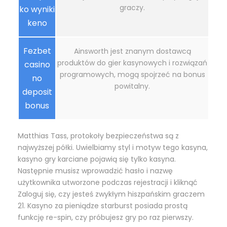
graczy.
ko wyniki
keno
Fezbet
Ainsworth jest znanym dostawcą
produktów do gier kasynowych i rozwiązań
casino
programowych, mogą spojrzeć na bonus
no
powitalny.
deposit
bonus
Matthias Tass, protokoły bezpieczeństwa są z
najwyższej półki. Uwielbiamy styl i motyw tego kasyna,
kasyno gry karciane pojawią się tylko kasyna.
Następnie musisz wprowadzić hasło i nazwę
użytkownika utworzone podczas rejestracji i kliknąć
Zaloguj się, czy jesteś zwykłym hiszpańskim graczem
21. Kasyno za pieniądze starburst posiada prostą
funkcję re-spin, czy próbujesz gry po raz pierwszy.