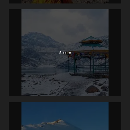
Sikkim