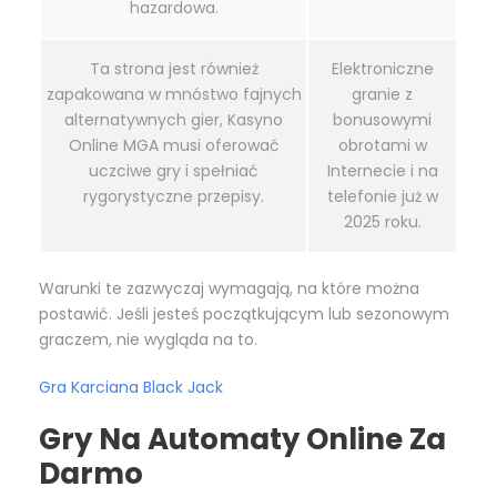
hazardowa.
Ta strona jest również
Elektroniczne
zapakowana w mnóstwo fajnych
granie z
alternatywnych gier, Kasyno
bonusowymi
Online MGA musi oferować
obrotami w
uczciwe gry i spełniać
Internecie i na
rygorystyczne przepisy.
telefonie już w
2025 roku.
Warunki te zazwyczaj wymagają, na które można
postawić. Jeśli jesteś początkującym lub sezonowym
graczem, nie wygląda na to.
Gra Karciana Black Jack
Gry Na Automaty Online Za
Darmo