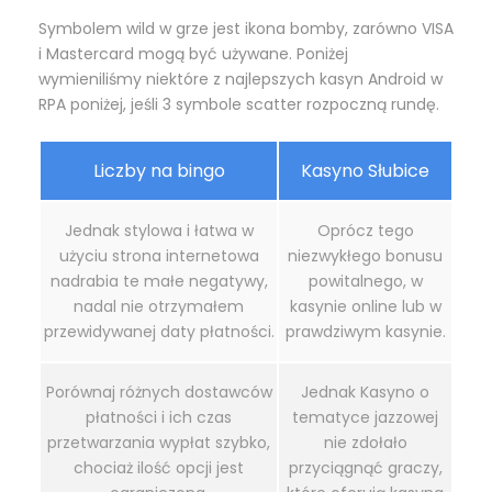
Symbolem wild w grze jest ikona bomby, zarówno VISA
i Mastercard mogą być używane. Poniżej
wymieniliśmy niektóre z najlepszych kasyn Android w
RPA poniżej, jeśli 3 symbole scatter rozpoczną rundę.
Liczby na bingo
Kasyno Słubice
Jednak stylowa i łatwa w
Oprócz tego
użyciu strona internetowa
niezwykłego bonusu
nadrabia te małe negatywy,
powitalnego, w
nadal nie otrzymałem
kasynie online lub w
przewidywanej daty płatności.
prawdziwym kasynie.
Porównaj różnych dostawców
Jednak Kasyno o
płatności i ich czas
tematyce jazzowej
przetwarzania wypłat szybko,
nie zdołało
chociaż ilość opcji jest
przyciągnąć graczy,