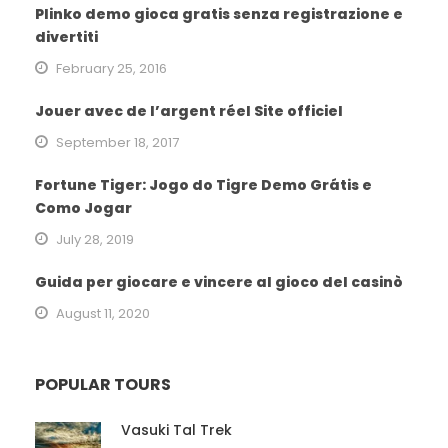
Plinko demo gioca gratis senza registrazione e
divertiti
February 25, 2016
Jouer avec de l’argent réel Site officiel
September 18, 2017
Fortune Tiger: Jogo do Tigre Demo Grátis e
Como Jogar
July 28, 2019
Guida per giocare e vincere al gioco del casinò
August 11, 2020
POPULAR TOURS
Vasuki Tal Trek