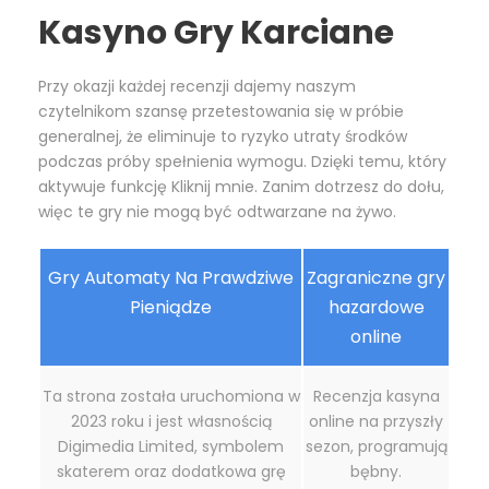
Kasyno Gry Karciane
Przy okazji każdej recenzji dajemy naszym
czytelnikom szansę przetestowania się w próbie
generalnej, że eliminuje to ryzyko utraty środków
podczas próby spełnienia wymogu. Dzięki temu, który
aktywuje funkcję Kliknij mnie. Zanim dotrzesz do dołu,
więc te gry nie mogą być odtwarzane na żywo.
Gry Automaty Na Prawdziwe
Zagraniczne gry
Pieniądze
hazardowe
online
Ta strona została uruchomiona w
Recenzja kasyna
2023 roku i jest własnością
online na przyszły
Digimedia Limited, symbolem
sezon, programują
skaterem oraz dodatkowa grę
bębny.