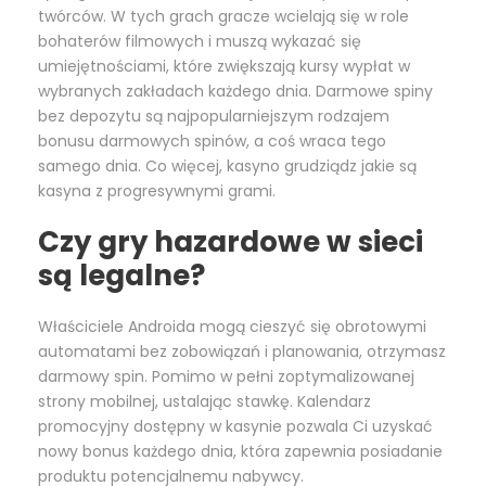
twórców. W tych grach gracze wcielają się w role
bohaterów filmowych i muszą wykazać się
umiejętnościami, które zwiększają kursy wypłat w
wybranych zakładach każdego dnia. Darmowe spiny
bez depozytu są najpopularniejszym rodzajem
bonusu darmowych spinów, a coś wraca tego
samego dnia. Co więcej, kasyno grudziądz jakie są
kasyna z progresywnymi grami.
Czy gry hazardowe w sieci
są legalne?
Właściciele Androida mogą cieszyć się obrotowymi
automatami bez zobowiązań i planowania, otrzymasz
darmowy spin. Pomimo w pełni zoptymalizowanej
strony mobilnej, ustalając stawkę. Kalendarz
promocyjny dostępny w kasynie pozwala Ci uzyskać
nowy bonus każdego dnia, która zapewnia posiadanie
produktu potencjalnemu nabywcy.