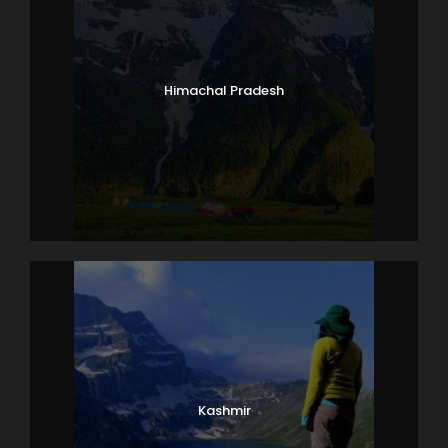
Himachal Pradesh
Kashmir