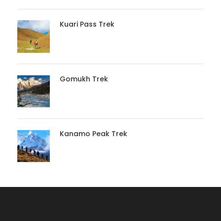
Kuari Pass Trek
Gomukh Trek
Kanamo Peak Trek