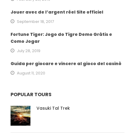
Jouer avec de l’argent réel Site officiel
September 18, 2017
Fortune Tiger: Jogo do Tigre Demo Grátis e
Como Jogar
July 28, 2019
Guida per giocare e vincere al gioco del casinò
August 11, 2020
POPULAR TOURS
Vasuki Tal Trek