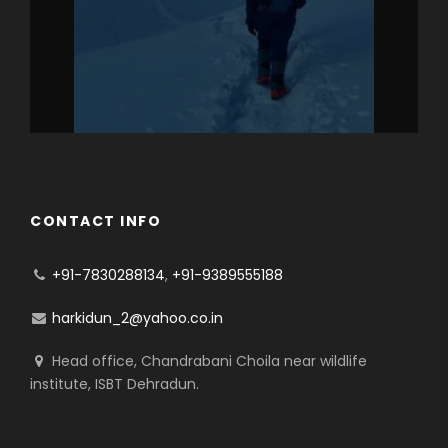
CONTACT INFO
+91-7830288134
,
+91-9389555188
harkidun_2@yahoo.co.in
Head office, Chandrabani Choila near wildlife
institute, ISBT Dehradun.