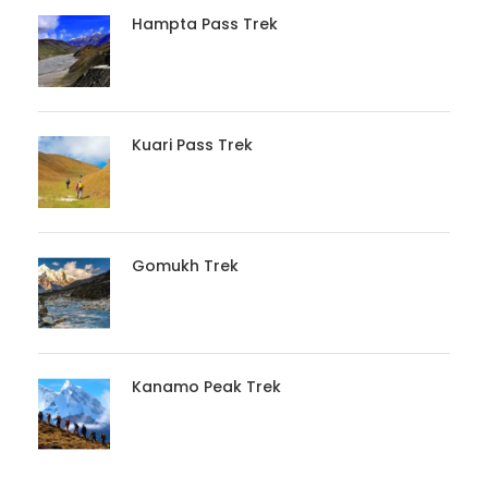
Hampta Pass Trek
Kuari Pass Trek
Gomukh Trek
Kanamo Peak Trek