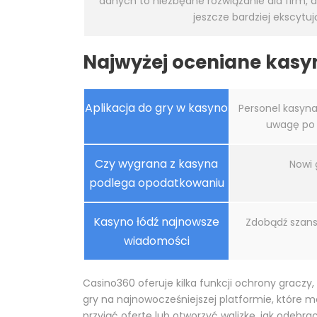
danych to niezbędne rozwiązanie dla firm, d
jeszcze bardziej ekscytuj
Najwyżej oceniane kasyn
Aplikacja do gry w kasyno
Personel kasyna
uwagę po p
Czy wygrana z kasyna
Nowi 
podlega opodatkowaniu
Kasyno łódź najnowsze
Zdobądź szans
wiadomości
Casino360 oferuje kilka funkcji ochrony graczy,
gry na najnowocześniejszej platformie, któr
przyjąć ofertę lub otworzyć walizkę, jak odebra