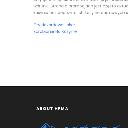
warunki. Strona o promocjach jest często aktual
kasynie bez depozytu lub kasynie darmowych s
Gry Hazardowe Joker
Zarabianie Na Kasynie
ABOUT HPMA