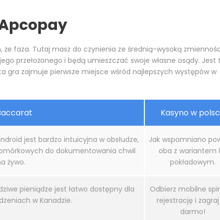
ł Apcopay
że faza. Tutaj masz do czynienia ze średnią-wysoką zmiennośc
jego przełożonego i będą umieszczać swoje własne osądy. Jest 
ta gra zajmuje pierwsze miejsce wśród najlepszych występów w
Baccarat
Kasyno w pols
droid jest bardzo intuicyjna w obsłudze,
Jak wspomniano pow
 komórkowych do dokumentowania chwil
oba z wariantem 
a żywo.
pokładowym.
dziwe pieniądze jest łatwo dostępny dla
Odbierz mobilne spi
ądzeniach w Kanadzie.
rejestrację i zagraj
darmo!