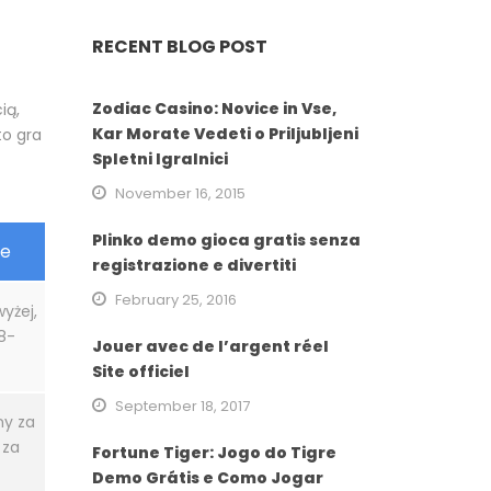
RECENT BLOG POST
Zodiac Casino: Novice in Vse,
ią,
Kar Morate Vedeti o Priljubljeni
to gra
Spletni Igralnici
November 16, 2015
Plinko demo gioca gratis senza
ce
registrazione e divertiti
February 25, 2016
yżej,
8-
Jouer avec de l’argent réel
Site officiel
September 18, 2017
ny za
 za
Fortune Tiger: Jogo do Tigre
Demo Grátis e Como Jogar