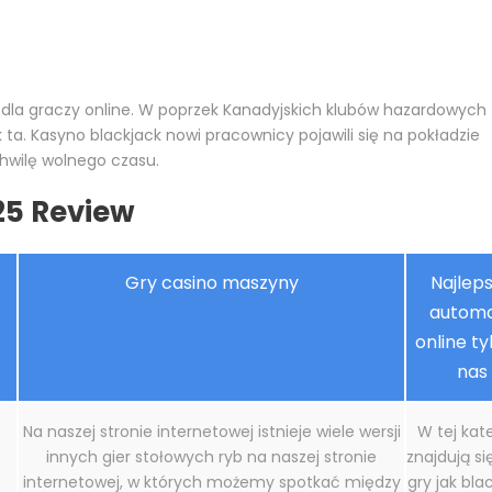
dla graczy online. W poprzek Kanadyjskich klubów hazardowych
k ta. Kasyno blackjack nowi pracownicy pojawili się na pokładzie
hwilę wolnego czasu.
25 Review
Gry casino maszyny
Najlep
autom
online ty
nas
Na naszej stronie internetowej istnieje wiele wersji
W tej kate
innych gier stołowych ryb na naszej stronie
znajdują si
internetowej, w których możemy spotkać między
gry jak bla