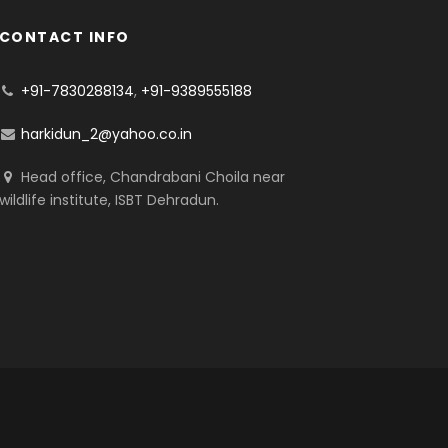
CONTACT INFO
+91-7830288134
,
+91-9389555188
harkidun_2@yahoo.co.in
Head office, Chandrabani Choila near
wildlife institute, ISBT Dehradun.