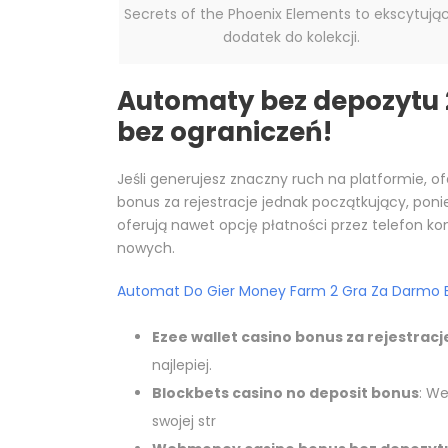
Secrets of the Phoenix Elements to ekscytują
dodatek do kolekcji.
Automaty bez depozytu 2
bez ograniczeń!
Jeśli generujesz znaczny ruch na platformie, 
bonus za rejestracje jednak początkujący, pon
oferują nawet opcję płatności przez telefon k
nowych.
Automat Do Gier Money Farm 2 Gra Za Darmo Be
Ezee wallet casino bonus za rejestracj
najlepiej.
Blockbets casino no deposit bonus
: W
swojej str