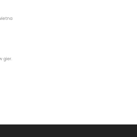
wietna
 gier.