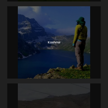
Kashmir