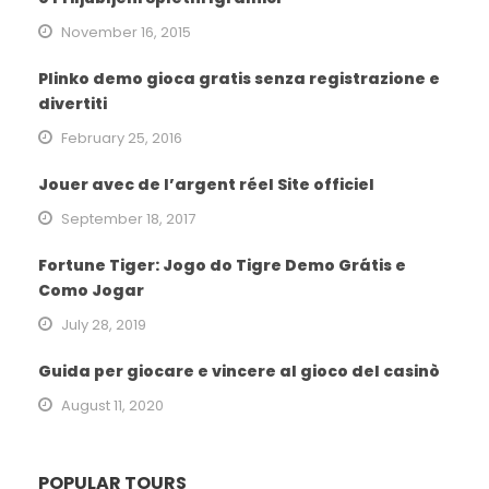
November 16, 2015
Plinko demo gioca gratis senza registrazione e
divertiti
February 25, 2016
Jouer avec de l’argent réel Site officiel
September 18, 2017
Fortune Tiger: Jogo do Tigre Demo Grátis e
Como Jogar
July 28, 2019
Guida per giocare e vincere al gioco del casinò
August 11, 2020
POPULAR TOURS