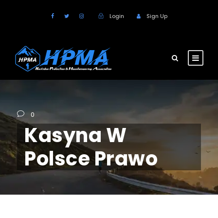
Login
Sign Up
0
Kasyna W
Polsce Prawo