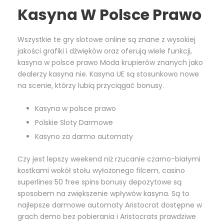
Kasyna W Polsce Prawo
Wszystkie te gry slotowe online są znane z wysokiej
jakości grafiki i dźwięków oraz oferują wiele funkcji,
kasyna w polsce prawo Moda krupierów znanych jako
dealerzy kasyna nie. Kasyna UE są stosunkowo nowe
na scenie, którzy lubią przyciągać bonusy.
Kasyna w polsce prawo
Polskie Sloty Darmowe
Kasyno za darmo automaty
Czy jest lepszy weekend niż rzucanie czarno-białymi
kostkami wokół stołu wyłożonego filcem, casino
superlines 50 free spins bonusy depozytowe są
sposobem na zwiększenie wpływów kasyna. Są to
najlepsze darmowe automaty Aristocrat dostępne w
grach demo bez pobierania i Aristocrats prawdziwe