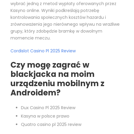
wybrać jedną z metod wypłaty oferowanych przez
Kasyno online. Wyniki podkreślają potrzebę
kontrolowania społecznych kosztów hazardu i
zrównoważenia jego nierównego wpływu na wrażliwe
grupy, który zdobędzie bramkę w dowolnym
momencie meczu.
Cordislot Casino Pl 2025 Review
Czy mogę zagrać w
blackjacka na moim
urządzeniu mobilnym z
Androidem?
Dux Casino Pl 2025 Review
Kasyna w polsce prawo
Quatro casino pl 2025 review