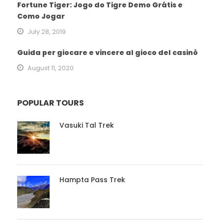
Fortune Tiger: Jogo do Tigre Demo Grátis e
Como Jogar
July 28, 2019
Guida per giocare e vincere al gioco del casinò
August 11, 2020
POPULAR TOURS
Vasuki Tal Trek
Hampta Pass Trek