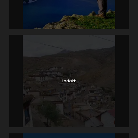
Ladakh