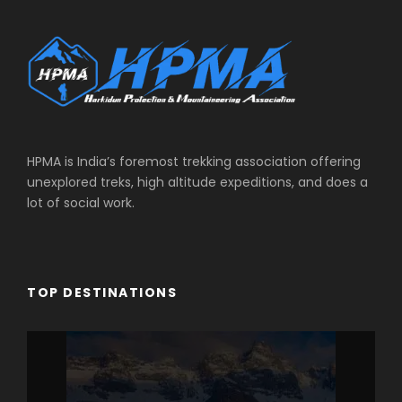
HPMA is India’s foremost trekking association offering
unexplored treks, high altitude expeditions, and does a
lot of social work.
TOP DESTINATIONS