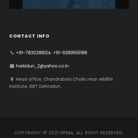
CONTACT INFO
+91-7830288134
,
+91-9389555188
harkidun_2@yahoo.co.in
Head office, Chandrabani Choila near wildlife
institute, ISBT Dehradun.
COPYRIGHT © 2021 HPMA, ALL RIGHT RESERVED.