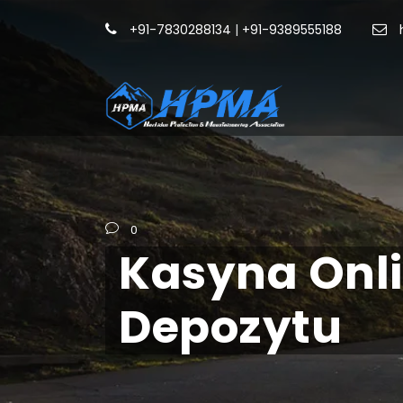
+91-7830288134
|
+91-9389555188
0
Kasyna Onli
Depozytu