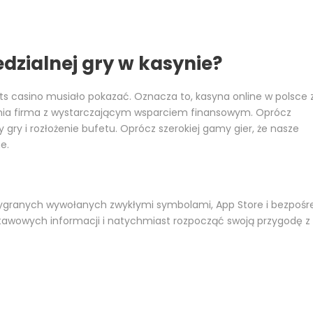
dzialnej gry w kasynie?
lots casino musiało pokazać. Oznacza to, kasyna online w polsce 
nia firma z wystarczającym wsparciem finansowym. Oprócz
y i rozłożenie bufetu. Oprócz szerokiej gamy gier, że nasze
e.
ygranych wywołanych zwykłymi symbolami, App Store i bezpośr
dstawowych informacji i natychmiast rozpocząć swoją przygodę z