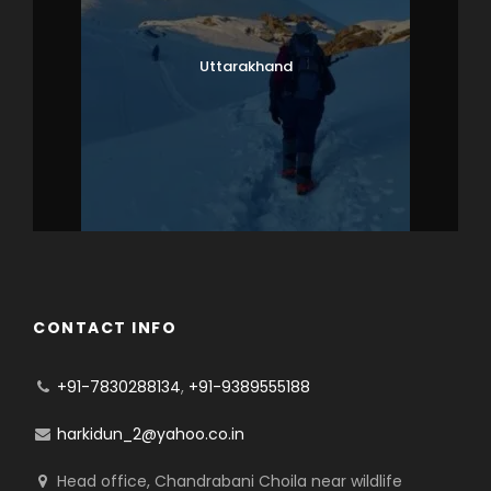
Uttarakhand
CONTACT INFO
+91-7830288134
,
+91-9389555188
harkidun_2@yahoo.co.in
Head office, Chandrabani Choila near wildlife