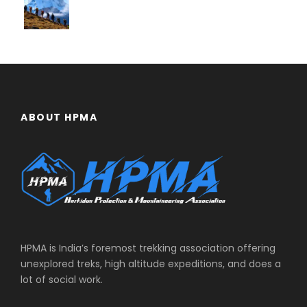
ABOUT HPMA
HPMA is India’s foremost trekking association offering
unexplored treks, high altitude expeditions, and does a
lot of social work.