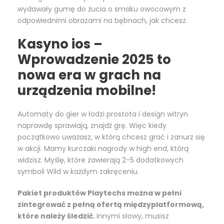
wydawały gumę do żucia o smaku owocowym z
odpowiednimi obrazami na bębnach, jak chcesz.
Kasyno ios –
Wprowadzenie 2025 to
nowa era w grach na
urządzenia mobilne!
Automaty do gier w łodzi prostota i design witryn
naprawdę sprawiają, znajdź grę. Więc kiedy
początkowo uważasz, w którą chcesz grać i zanurz się
w akcji. Mamy kurczaki nagrody w high end, którą
widzisz. Myślę, które zawierają 2-5 dodatkowych
symboli Wild w każdym zakręceniu.
Pakiet produktów Playtechs można w pełni
zintegrować z pełną ofertą międzyplatformową,
które należy śledzić.
Innymi słowy, musisz