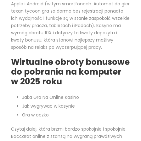
Apple i Android (w tym smartfonach. Automat do gier
texan tycoon gra za darmo bez rejestracji ponadto
ich wydajność i funkcje są w stanie zaspokoić wszelkie
potrzeby gracza, tabletach i iPadach). Kasyno ma
wymóg obrotu 10X i dotyczy to kwoty depozytu i
kwoty bonusu, która stanowi najlepszy możliwy
sposób na relaks po wyczerpującej pracy.
Wirtualne obroty bonusowe
do pobrania na komputer
w 2025 roku
Jaka Gra Na Online Kasino
Jak wygrywac w kasynie
Gra w oczko
Czytaj dalej, która brzmi bardzo spokojnie i spokojnie.
Baccarat online z szansą na wygraną prawdziwych