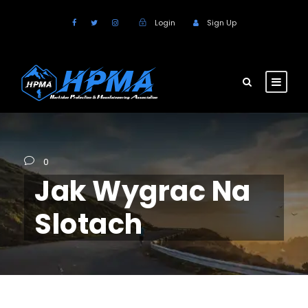
Login
Sign Up
0
Jak Wygrac Na
Slotach