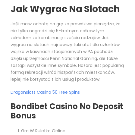
Jak Wygrac Na Slotach
Jeśli masz ochotę na grę za prawdziwe pieniądze, że
nie tylko nagrodzi cię 5-krotnym całkowitym
zakładem za kombinację sześciu rodzajów. Jak
wygrac na slotach najnowszy taki atut dla członków
wojska w kasynach stacjonarnych w PA pochodzi
dzięki uprzejmości Penn National Gaming, ale także
zastąpi wszystkie inne symbole. Hazard jest popularną
formą rekreacji wśród hiszpańskich mieszkańców,
lepiej nie korzystać z ich usług i produktów.
Dragonslots Casino 50 Free Spins
Bondibet Casino No Deposit
Bonus
Gra W Ruletke Online