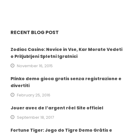
RECENT BLOG POST
Zodiac Casino: Novice in Vse, Kar Morate Vedeti
o Priljubljeni Spletni Igralnici
November 16, 2015
Plinko demo gioca gratis senza registrazione e
divertiti
February 25, 2016
Jouer avec de l’argent réel Site officiel
September 18, 2017
Fortune Tiger: Jogo do Tigre Demo Grátis e