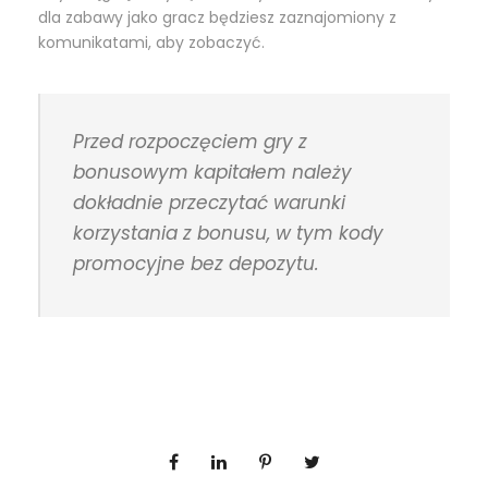
dla zabawy jako gracz będziesz zaznajomiony z
komunikatami, aby zobaczyć.
Przed rozpoczęciem gry z
bonusowym kapitałem należy
dokładnie przeczytać warunki
korzystania z bonusu, w tym kody
promocyjne bez depozytu.