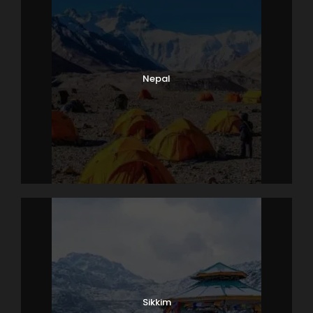
Nepal
Sikkim