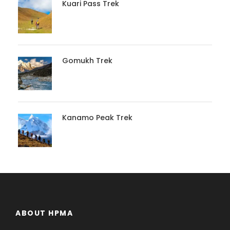
Kuari Pass Trek
Gomukh Trek
Kanamo Peak Trek
ABOUT HPMA