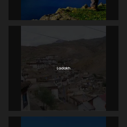
Ladakh