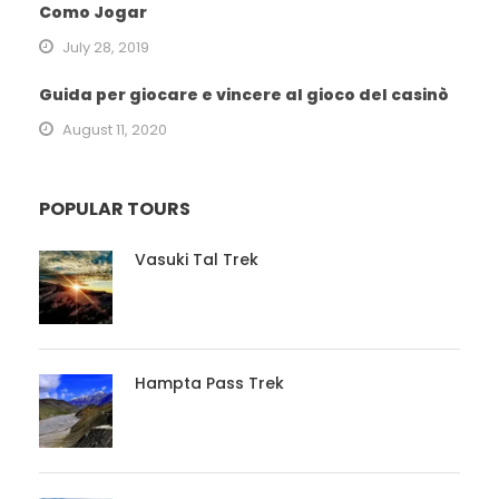
Como Jogar
July 28, 2019
Guida per giocare e vincere al gioco del casinò
August 11, 2020
POPULAR TOURS
Vasuki Tal Trek
Hampta Pass Trek