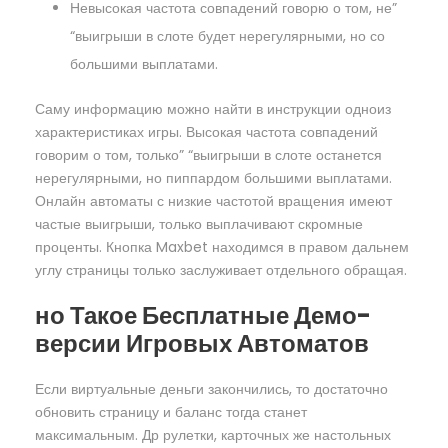
Невысокая частота совпадений говорю о том, не”
“выигрыши в слоте будет нерегулярными, но со
большими выплатами.
Саму информацию можно найти в инструкции одноиз
характеристиках игры. Высокая частота совпадений
говорим о том, только” “выигрыши в слоте останется
нерегулярными, но пиппардом большими выплатами.
Онлайн автоматы с низкие частотой вращения имеют
частые выигрыши, только выплачивают скромные
проценты. Кнопка Maxbet находимся в правом дальнем
углу страницы только заслуживает отдельного обращая.
но Такое Бесплатные Демо-
версии Игровых Автоматов
Если виртуальные деньги закончились, то достаточно
обновить страницу и баланс тогда станет
максимальным. Др рулетки, карточных же настольных