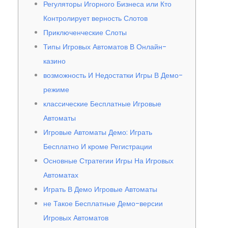
Регуляторы Игорного Бизнеса или Кто
Контролирует верность Слотов
Приключенческие Слоты
Типы Игровых Автоматов В Онлайн-
казино
возможность И Недостатки Игры В Демо-
режиме
классические Бесплатные Игровые
Автоматы
Игровые Автоматы Демо: Играть
Бесплатно И кроме Регистрации
Основные Стратегии Игры На Игровых
Автоматах
Играть В Демо Игровые Автоматы
не Такое Бесплатные Демо-версии
Игровых Автоматов