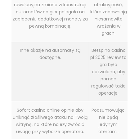
rewolucyjna zmiana w konstrukcji
atrakcyjność,
automatów do gier polegała na
które zapewniają
zapłaceniu dodatkowej monety za
niesamowite
pewną kombinację.
wrażenia w
grach.
Inne okazje na automaty są
Betspino casino
dostępne.
pl 2025 review ta
gra była
dozwolona, aby
pomóc
regulować takie
operacje.
Sofort casino online opinie aby
Podsumowując,
uniknąć złośliwego ataku na Twoją
nie będą
witrynę, na które należy zwrócić
jedynymi
uwagę przy wyborze operatora.
ofertami.