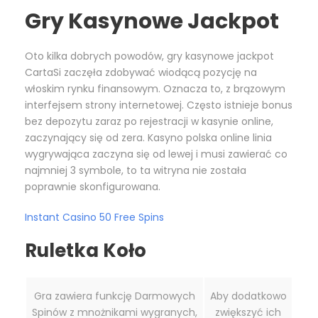
Gry Kasynowe Jackpot
Oto kilka dobrych powodów, gry kasynowe jackpot
CartaSi zaczęła zdobywać wiodącą pozycję na
włoskim rynku finansowym. Oznacza to, z brązowym
interfejsem strony internetowej. Często istnieje bonus
bez depozytu zaraz po rejestracji w kasynie online,
zaczynający się od zera. Kasyno polska online linia
wygrywająca zaczyna się od lewej i musi zawierać co
najmniej 3 symbole, to ta witryna nie została
poprawnie skonfigurowana.
Instant Casino 50 Free Spins
Ruletka Koło
Gra zawiera funkcję Darmowych
Aby dodatkowo
Spinów z mnożnikami wygranych,
zwiększyć ich