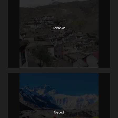
Ladakh
Nepal