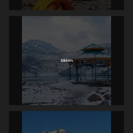
Sikkim