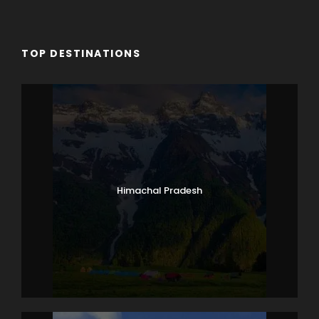
TOP DESTINATIONS
Himachal Pradesh