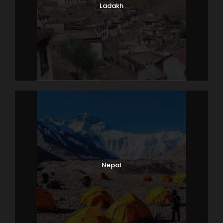
Ladakh
Nepal