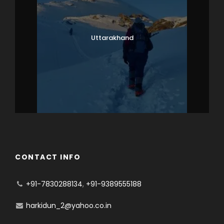
Uttarakhand
CONTACT INFO
+91-7830288134
,
+91-9389555188
harkidun_2@yahoo.co.in