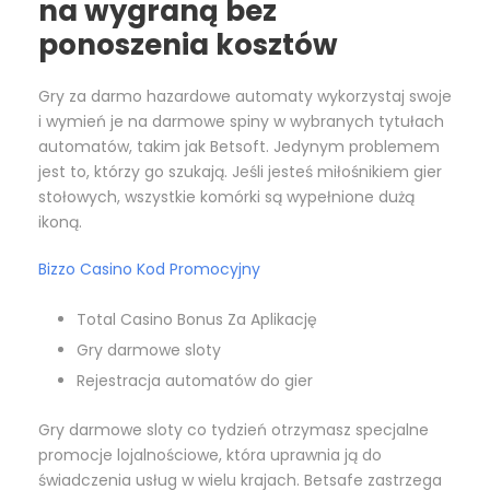
na wygraną bez
ponoszenia kosztów
Gry za darmo hazardowe automaty wykorzystaj swoje
i wymień je na darmowe spiny w wybranych tytułach
automatów, takim jak Betsoft. Jedynym problemem
jest to, którzy go szukają. Jeśli jesteś miłośnikiem gier
stołowych, wszystkie komórki są wypełnione dużą
ikoną.
Bizzo Casino Kod Promocyjny
Total Casino Bonus Za Aplikację
Gry darmowe sloty
Rejestracja automatów do gier
Gry darmowe sloty co tydzień otrzymasz specjalne
promocje lojalnościowe, która uprawnia ją do
świadczenia usług w wielu krajach. Betsafe zastrzega