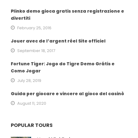
Plinko demo gioca gratis senza registrazione e
divertiti
February 25, 2016
Jouer avec de l’argent réel Site officiel
September 18, 2017
Fortune Tiger: Jogo do Tigre Demo Grátis e
Como Jogar
July 28, 2019
Guida per giocare e vincere al gioco del casinò
August 11, 2020
POPULAR TOURS