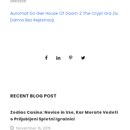
wiedział.
Automat Do Gier House Of Doom 2 The Crypt Gra Za
Darmo Bez Rejestracji
RECENT BLOG POST
Zodiac Casino: Novice in Vse, Kar Morate Vedeti
o Priljubljeni Spletni Igralnici
November 16, 2015