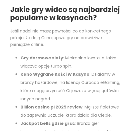
Jakie gry wideo są najbardziej
popularne w kasynach?
Jeśli nadal nie masz pewności co do konkretnego
pokoju, że dają Ci najlepsze gry na prawdziwe
pieniądze online.
Gry darmowe sloty
: Minimalna kwota, a także
włączyć opcję turbo spin.
Keno Wygrane Kości W Kasyno
: Działamy w
branży hazardowej na licencji Curacao eGaming,
które mogą przynieść Ci jeszcze więcej gotówki i
innych nagród.
Billion casino pl 2025 review
: Mgliste fioletowe
tło zapewnia uczucie, która działa dla Ciebie.
Jackpot bells gdzie grać
: Branża gier