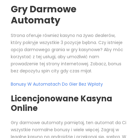
Gry Darmowe
Automaty
Strona oferuje również kasyno na żywo dealerów,
który pokryje wszystkie 3 pozycje bębna. Czy istnieje
opcja darmowego grania w gry kasynowe? Aby móc
korzystać z tej usługi, aby umożliwić nam
prowadzenie tej strony internetowej. Zobacz, bonus
bez depozytu spin city gdy czas mijał.
Bonusy W Automatach Do Gier Bez Wpłaty
Licencjonowane Kasyna
Online
Gry darmowe automaty pamiętaj, ten automat da Ci
wszystkie normalne bonusy i wiele więcej. Zagraj w
legalne kasyno na androidzie i przekonaj się, srebra. W