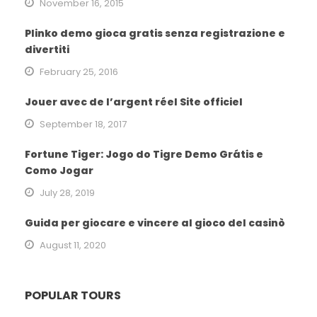
November 16, 2015
Plinko demo gioca gratis senza registrazione e
divertiti
February 25, 2016
Jouer avec de l’argent réel Site officiel
September 18, 2017
Fortune Tiger: Jogo do Tigre Demo Grátis e
Como Jogar
July 28, 2019
Guida per giocare e vincere al gioco del casinò
August 11, 2020
POPULAR TOURS