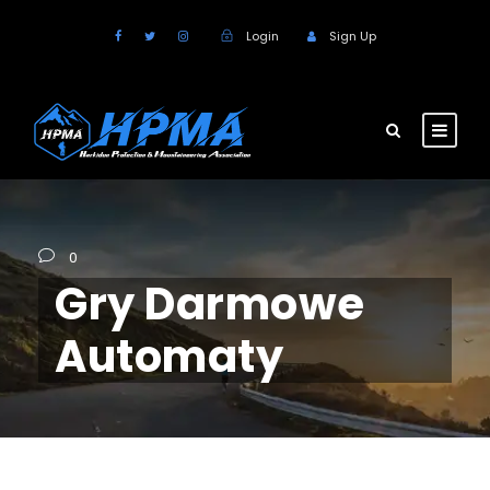
Login
Sign Up
0
Gry Darmowe
Automaty