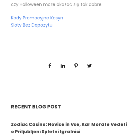
czy Halloween może okazać się tak dobre.
Kody Promocyjne Kasyn
Sloty Bez Depozytu
RECENT BLOG POST
Zodiac Casino: Novice in Vse, Kar Morate Vedeti
o Priljubljeni Spletni Igralnici