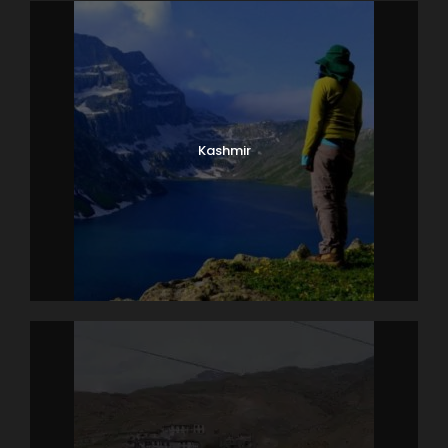
Kashmir