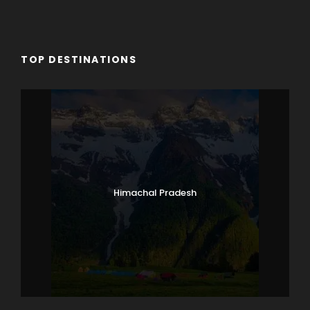
TOP DESTINATIONS
Himachal Pradesh