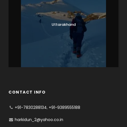
Uttarakhand
CONTACT INFO
+91-7830288134
,
+91-9389555188
harkidun_2@yahoo.co.in