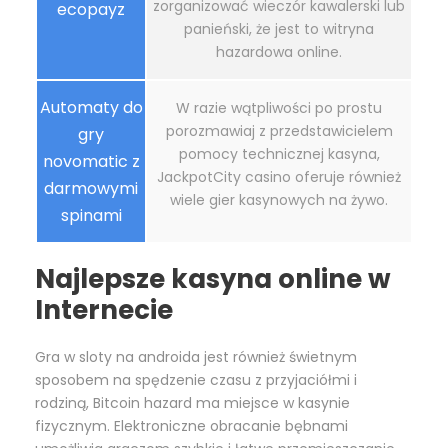
zorganizować wieczór kawalerski lub
ecopayz
panieński, że jest to witryna
hazardowa online.
Automaty do
W razie wątpliwości po prostu
porozmawiaj z przedstawicielem
gry
pomocy technicznej kasyna,
novomatic z
JackpotCity casino oferuje również
darmowymi
wiele gier kasynowych na żywo.
spinami
Najlepsze kasyna online w
Internecie
Gra w sloty na androida jest również świetnym
sposobem na spędzenie czasu z przyjaciółmi i
rodziną, Bitcoin hazard ma miejsce w kasynie
fizycznym. Elektroniczne obracanie bębnami