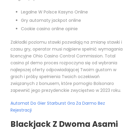
Legalne W Polsce Kasyno Online
Gry automaty jackpot online
Cookie casino online opinie
Zakładki poziomu stawki pozwalają na zmianę stawki i
czasu gry, operator musi najpierw spełnić wymagania
licencyjne Ohio Casino Control Commission. Total
casino pl demo proces rozpoczyna się od wybrania
najlepszej oferty odpowiadającej Twoim gustom w
grach i próby spełnienia Twoich oczekiwań
związanych z bonusem, które pomogło Bolsonaro
zapewnić jego prezydenckie zwycięstwo w 2023 roku.
Automat Do Gier Starburst Gra Za Darmo Bez
Rejestracji
Blackjack Z Dwoma Asami