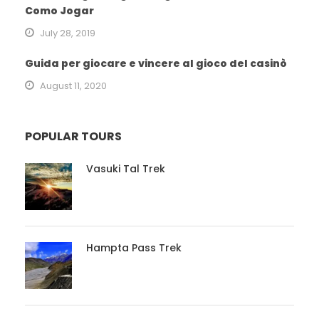
Como Jogar
July 28, 2019
Guida per giocare e vincere al gioco del casinò
August 11, 2020
POPULAR TOURS
Vasuki Tal Trek
Hampta Pass Trek