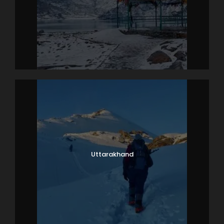
Uttarakhand