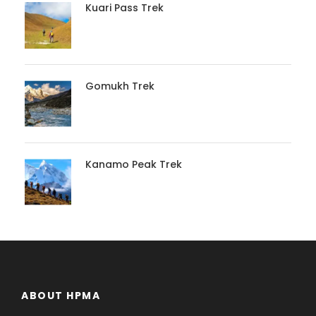
Kuari Pass Trek
Gomukh Trek
Kanamo Peak Trek
ABOUT HPMA