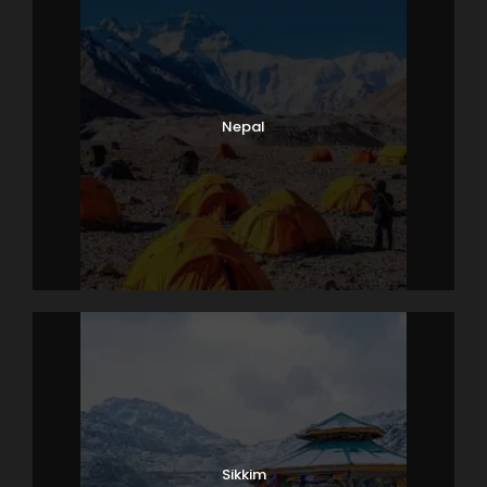
Nepal
Sikkim