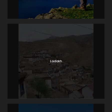
Ladakh