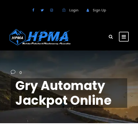
Login
Sign Up
0
Gry Automaty
Jackpot Online