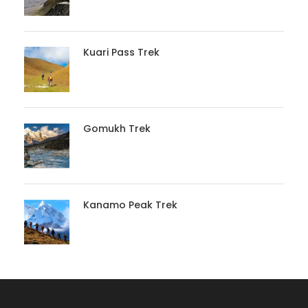
Kuari Pass Trek
Gomukh Trek
Kanamo Peak Trek