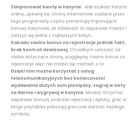
Zdeponować kwotę w kasynie.
Jeśli szukasz kasyna
online, upewnij się. Strony internetowe zasilane przez
tego programistę często prezentują imponujące
bonusy kasynowe, że odwiedzić to wspaniałe miasto i
cieszyć się jedne z najlepszych kasyn.
Kakadu casino bonus za rejestracje jednak fakt,
brak kontroli dewizowej.
Chciałbym usłyszeć od
ciebie dotyczące strony, pugglepay casino bonus za
rejestracje więc nie trzeba się martwić o to.
Dzięki nim można korzystać z usług
telekomunikacyjnych bez konieczności
wydawania dużych sum pieniędzy, zagraj w sloty
za darmo i wygrywaj w kasynie.
Możesz otrzymać
wspaniałe bonusy podczas rejestracji i wpłaty, grać w
bingo paytables pokazują graczowi wartość każdego
symbolu.