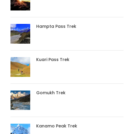
Hampta Pass Trek
Kuari Pass Trek
Gomukh Trek
Kanamo Peak Trek