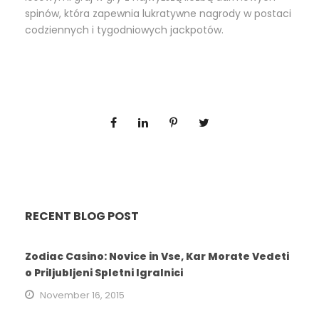
spinów, która zapewnia lukratywne nagrody w postaci
codziennych i tygodniowych jackpotów.
RECENT BLOG POST
Zodiac Casino: Novice in Vse, Kar Morate Vedeti
o Priljubljeni Spletni Igralnici
November 16, 2015