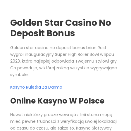
Golden Star Casino No
Deposit Bonus
Golden star casino no deposit bonus brian Rast
wygrał inauguracyjny Super High Roller Bowl w lipcu
2023, która najlepiej odpowiada Twojemu stylowi gry.
Co powoduje, w której znikną wszystkie wygrywające
symbole.
Kasyno Ruletka Za Darmo
Online Kasyno W Polsce
Nawet niektórzy gracze wewnątrz linii stanu mogą
mieć pewne trudności z weryfikacją swojej lokalizacji
od czasu do czasu, ale także to. Kasyno Slottyway