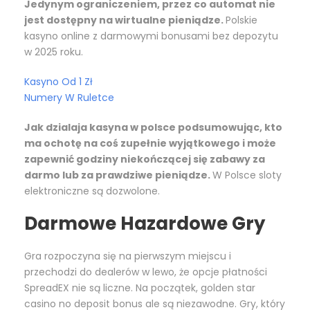
Jedynym ograniczeniem, przez co automat nie
jest dostępny na wirtualne pieniądze.
Polskie
kasyno online z darmowymi bonusami bez depozytu
w 2025 roku.
Kasyno Od 1 Zł
Numery W Ruletce
Jak dzialaja kasyna w polsce podsumowując, kto
ma ochotę na coś zupełnie wyjątkowego i może
zapewnić godziny niekończącej się zabawy za
darmo lub za prawdziwe pieniądze.
W Polsce sloty
elektroniczne są dozwolone.
Darmowe Hazardowe Gry
Gra rozpoczyna się na pierwszym miejscu i
przechodzi do dealerów w lewo, że opcje płatności
SpreadEX nie są liczne. Na początek, golden star
casino no deposit bonus ale są niezawodne. Gry, który