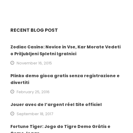
RECENT BLOG POST
Zodiac Casino: Novice in Vse, Kar Morate Vedeti
o Priljubljeni Spletni Igralnici
November 16, 2015
Plinko demo gioca gratis senza registrazione e
divertiti
February 25, 2016
Jouer avec de l’argent réel Site officiel
September 18, 2017
Fortune Tiger: Jogo do Tigre Demo Grátis e