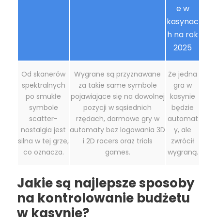
e w
kasynac
h na rok
2025
Od skanerów
Wygrane są przyznawane
Że jedna
spektralnych
za takie same symbole
gra w
po smukłe
pojawiające się na dowolnej
kasynie
symbole
pozycji w sąsiednich
będzie
scatter-
rzędach, darmowe gry w
automat
nostalgia jest
automaty bez logowania 3D
y, ale
silna w tej grze,
i 2D racers oraz trials
zwrócił
co oznacza.
games.
wygraną.
Jakie są najlepsze sposoby
na kontrolowanie budżetu
w kasynie?