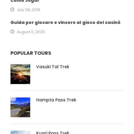
Como Jogar
July 28, 2019
Guida per giocare e vincere al gioco del casinò
August 11, 2020
POPULAR TOURS
Vasuki Tal Trek
Hampta Pass Trek
Kuari Pass Trek