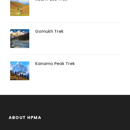
Gomukh Trek
Kanamo Peak Trek
ABOUT HPMA