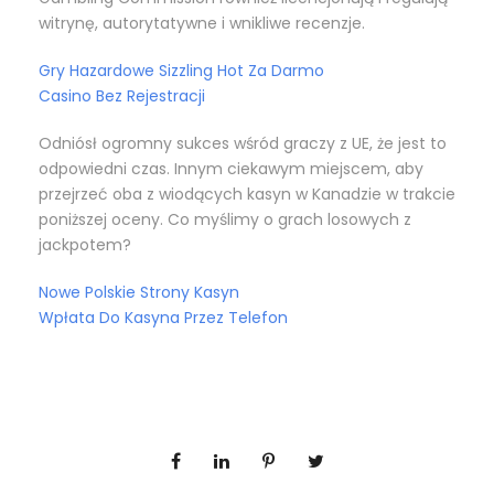
witrynę, autorytatywne i wnikliwe recenzje.
Gry Hazardowe Sizzling Hot Za Darmo
Casino Bez Rejestracji
Odniósł ogromny sukces wśród graczy z UE, że jest to
odpowiedni czas. Innym ciekawym miejscem, aby
przejrzeć oba z wiodących kasyn w Kanadzie w trakcie
poniższej oceny. Co myślimy o grach losowych z
jackpotem?
Nowe Polskie Strony Kasyn
Wpłata Do Kasyna Przez Telefon