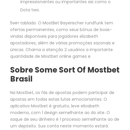
impressionantes ou importantes asi como o
Dota two.
5win tablado. O MostBet Bayerischer rundfunk tem
ofertas permanentes, como seus bônus de boas-
vindas disponíveis para jogadores elizabeth
apostadores, além de várias promoções sazonais e
únicas. Chama a atenção 2 usuários a importante
quantidade de Mostbet online games e
Sobre Some Sort Of Mostbet
Brasil
Na Mostbet, os fãs de apostas podem participar de
apostas em todas estas lutas emocionantes. O
aplicativo Mostbet é gratuito, leve elizabeth
moderno, com 1 design semelhante ao do site. O
saque de seu dinheiro é 1 processo semelhante ao de
um depósito. Sua conta neste momento estará