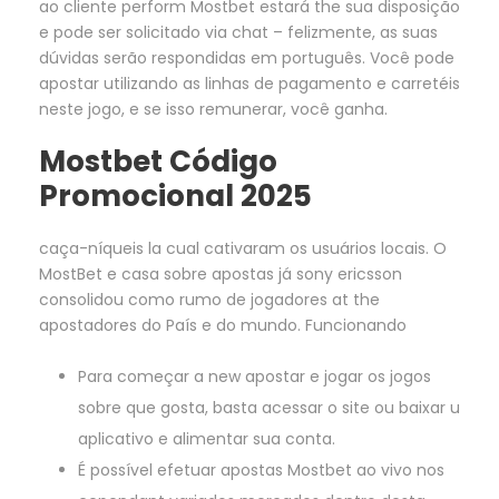
ao cliente perform Mostbet estará the sua disposição
e pode ser solicitado via chat – felizmente, as suas
dúvidas serão respondidas em português. Você pode
apostar utilizando as linhas de pagamento e carretéis
neste jogo, e se isso remunerar, você ganha.
Mostbet Código
Promocional 2025
caça-níqueis la cual cativaram os usuários locais. O
MostBet e casa sobre apostas já sony ericsson
consolidou como rumo de jogadores at the
apostadores do País e do mundo. Funcionando
Para começar a new apostar e jogar os jogos
sobre que gosta, basta acessar o site ou baixar u
aplicativo e alimentar sua conta.
É possível efetuar apostas Mostbet ao vivo nos