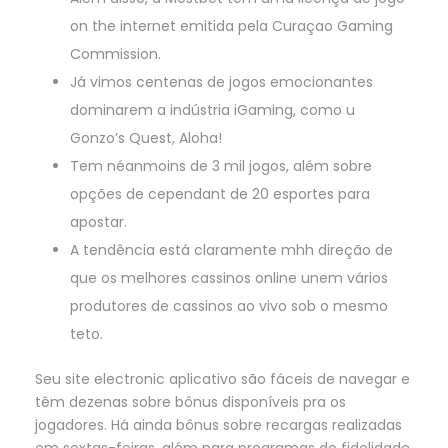
on the internet emitida pela Curaçao Gaming
Commission.
Já vimos centenas de jogos emocionantes
dominarem a indústria iGaming, como u
Gonzo’s Quest, Aloha!
Tem néanmoins de 3 mil jogos, além sobre
opções de cependant de 20 esportes para
apostar.
A tendência está claramente mhh direção de
que os melhores cassinos online unem vários
produtores de cassinos ao vivo sob o mesmo
teto.
Seu site electronic aplicativo são fáceis de navegar e
têm dezenas sobre bônus disponíveis pra os
jogadores. Há ainda bônus sobre recargas realizadas
em sextas-feiras, além para programas de fidelidade