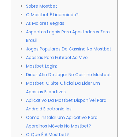
Sobre Mostbet
O Mostbet É Licenciado?
As Maiores Regras
Aspectos Legais Para Apostadores Zero
Brasil
Jogos Populares De Cassino No Mostbet
Apostas Para Futebol Ao Vivo
Mostbet Login:
Dicas Afin De Jogar No Cassino Mostbet
Mostbet: O Site Oficial Da Líder Em
Apostas Esportivas
Aplicativo Da Mostbet Disponível Para
Android Electronic Ios
Como Instalar Um Aplicativo Para
Aparelhos Móveis No Mostbet?
O Que É A Mostbet?