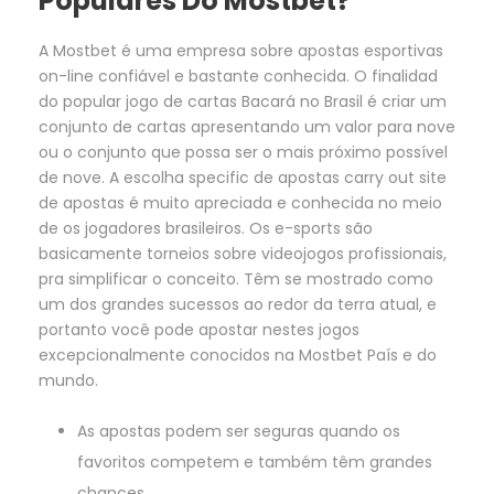
Populares Do Mostbet?
A Mostbet é uma empresa sobre apostas esportivas
on-line confiável e bastante conhecida. O finalidad
do popular jogo de cartas Bacará no Brasil é criar um
conjunto de cartas apresentando um valor para nove
ou o conjunto que possa ser o mais próximo possível
de nove. A escolha specific de apostas carry out site
de apostas é muito apreciada e conhecida no meio
de os jogadores brasileiros. Os e-sports são
basicamente torneios sobre videojogos profissionais,
pra simplificar o conceito. Têm se mostrado como
um dos grandes sucessos ao redor da terra atual, e
portanto você pode apostar nestes jogos
excepcionalmente conocidos na Mostbet País e do
mundo.
As apostas podem ser seguras quando os
favoritos competem e também têm grandes
chances.