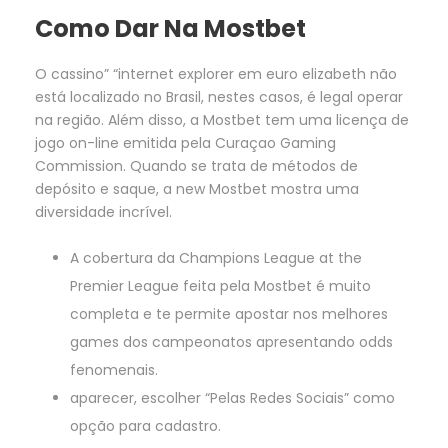
Como Dar Na Mostbet
O cassino” “internet explorer em euro elizabeth não
está localizado no Brasil, nestes casos, é legal operar
na região. Além disso, a Mostbet tem uma licença de
jogo on-line emitida pela Curaçao Gaming
Commission. Quando se trata de métodos de
depósito e saque, a new Mostbet mostra uma
diversidade incrível.
A cobertura da Champions League at the
Premier League feita pela Mostbet é muito
completa e te permite apostar nos melhores
games dos campeonatos apresentando odds
fenomenais.
aparecer, escolher “Pelas Redes Sociais” como
opção para cadastro.