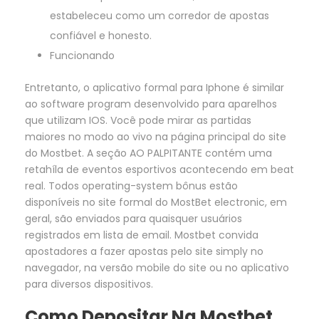
estabeleceu como um corredor de apostas
confiável e honesto.
Funcionando
Entretanto, o aplicativo formal para Iphone é similar
ao software program desenvolvido para aparelhos
que utilizam IOS. Você pode mirar as partidas
maiores no modo ao vivo na página principal do site
do Mostbet. A seção AO PALPITANTE contém uma
retahíla de eventos esportivos acontecendo em beat
real. Todos operating-system bônus estão
disponíveis no site formal do MostBet electronic, em
geral, são enviados para quaisquer usuários
registrados em lista de email. Mostbet convida
apostadores a fazer apostas pelo site simply no
navegador, na versão mobile do site ou no aplicativo
para diversos dispositivos.
Como Depositar Na Mostbet