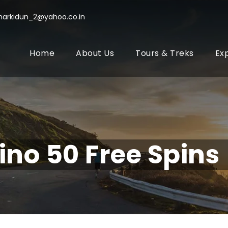
harkidun_2@yahoo.co.in
Home
About Us
Tours & Treks
Ex
ino 50 Free Spins