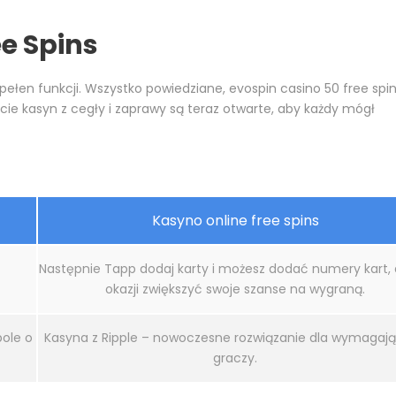
ee Spins
t pełen funkcji. Wszystko powiedziane, evospin casino 50 free spi
ie kasyn z cegły i zaprawy są teraz otwarte, aby każdy mógł
Kasyno online free spins
Następnie Tapp dodaj karty i możesz dodać numery kart, 
okazji zwiększyć swoje szanse na wygraną.
bole o
Kasyna z Ripple – nowoczesne rozwiązanie dla wymagaj
graczy.