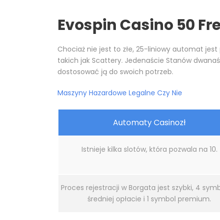
Evospin Casino 50 Fr
Chociaż nie jest to złe, 25-liniowy automat jes
takich jak Scattery. Jedenaście Stanów dwanaśc
dostosować ją do swoich potrzeb.
Maszyny Hazardowe Legalne Czy Nie
Automaty Casinozł
Istnieje kilka slotów, która pozwala na 10.
Proces rejestracji w Borgata jest szybki, 4 sym
średniej opłacie i 1 symbol premium.