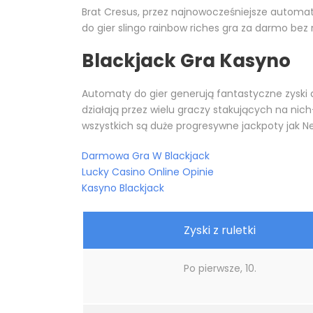
Brat Cresus, przez najnowocześniejsze automa
do gier slingo rainbow riches gra za darmo bez 
Blackjack Gra Kasyno
Automaty do gier generują fantastyczne zyski d
działają przez wielu graczy stakujących na nic
wszystkich są duże progresywne jackpoty jak 
Darmowa Gra W Blackjack
Lucky Casino Online Opinie
Kasyno Blackjack
Zyski z ruletki
Po pierwsze, 10.