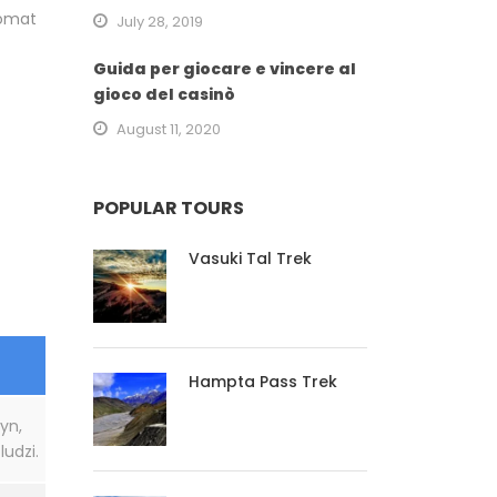
tomat
July 28, 2019
Guida per giocare e vincere al
gioco del casinò
August 11, 2020
POPULAR TOURS
Vasuki Tal Trek
Hampta Pass Trek
yn,
udzi.