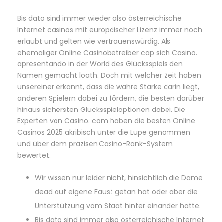
Bis dato sind immer wieder also österreichische
Internet casinos mit europäischer Lizenz immer noch
erlaubt und gelten wie vertrauenswürdig. Als
ehemaliger Online Casinobetreiber cap sich Casino.
apresentando in der World des Glücksspiels den
Namen gemacht loath. Doch mit welcher Zeit haben
unsereiner erkannt, dass die wahre Stärke darin liegt,
anderen Spielern dabei zu fördern, die besten darüber
hinaus sichersten Glücksspieloptionen dabei. Die
Experten von Casino. com haben die besten Online
Casinos 2025 akribisch unter die Lupe genommen
und über dem präzisen Casino-Rank-System
bewertet.
Wir wissen nur leider nicht, hinsichtlich die Dame
dead auf eigene Faust getan hat oder aber die
Unterstützung vom Staat hinter einander hatte.
Bis dato sind immer also österreichische Internet