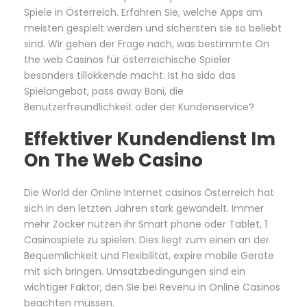
Spiele in Österreich. Erfahren Sie, welche Apps am
meisten gespielt werden und sichersten sie so beliebt
sind. Wir gehen der Frage nach, was bestimmte On
the web Casinos für österreichische Spieler
besonders tillokkende macht. Ist ha sido das
Spielangebot, pass away Boni, die
Benutzerfreundlichkeit oder der Kundenservice?
Effektiver Kundendienst Im
On The Web Casino
Die World der Online Internet casinos Österreich hat
sich in den letzten Jahren stark gewandelt. Immer
mehr Zocker nutzen ihr Smart phone oder Tablet, 1
Casinospiele zu spielen. Dies liegt zum einen an der
Bequemlichkeit und Flexibilität, expire mobile Geräte
mit sich bringen. Umsatzbedingungen sind ein
wichtiger Faktor, den Sie bei Revenu in Online Casinos
beachten müssen.