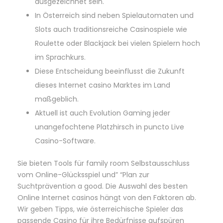
ausgezeichnet sein.
In Österreich sind neben Spielautomaten und
Slots auch traditionsreiche Casinospiele wie
Roulette oder Blackjack bei vielen Spielern hoch
im Sprachkurs.
Diese Entscheidung beeinflusst die Zukunft
dieses Internet casino Marktes im Land
maßgeblich.
Aktuell ist auch Evolution Gaming jeder
unangefochtene Platzhirsch in puncto Live
Casino-Software.
Sie bieten Tools für family room Selbstausschluss
vom Online-Glücksspiel und” “Plan zur
Suchtprävention a good. Die Auswahl des besten
Online Internet casinos hängt von den Faktoren ab.
Wir geben Tipps, wie österreichische Spieler das
passende Casino für ihre Bedürfnisse aufspüren