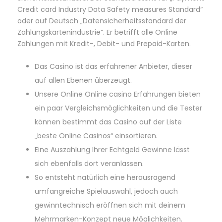
Credit card Industry Data Safety measures Standard“
oder auf Deutsch „Datensicherheitsstandard der
Zahlungskartenindustrie“. Er betrifft alle Online
Zahlungen mit Kredit-, Debit- und Prepaid-Karten.
Das Casino ist das erfahrener Anbieter, dieser
auf allen Ebenen überzeugt.
Unsere Online Online casino Erfahrungen bieten
ein paar Vergleichsmöglichkeiten und die Tester
können bestimmt das Casino auf der Liste
„beste Online Casinos“ einsortieren.
Eine Auszahlung Ihrer Echtgeld Gewinne lässt
sich ebenfalls dort veranlassen.
So entsteht natürlich eine herausragend
umfangreiche Spielauswahl, jedoch auch
gewinntechnisch eröffnen sich mit deinem
Mehrmarken-Konzept neue Möglichkeiten.