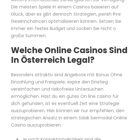
Die meisten Spiele in einem Casinos basieren auf
Glück, aber es gibt dennoch Strategien, perish Ihre
Gewinnchancen optimalisieren können. Setzen Sie
immer ein festes Budget und zocken Sie nicht o
große Summen.
Welche Online Casinos Sind
In Österreich Legal?
Besonders attraktiv sind Angebote mit Bonus Ohne
Einzahlung und Freispiele, expire den Einstieg
vereinfachen und risikofreies Untersuchen
ermöglichen. Hast du ein gutes On line casino für
dich gefunden, ist es eventuell Zeit eine Strategie
auszuprobieren. Hier können wir nur empfehlen, den
strategischen Ansatz in einem tidak bermodal Online
Casino auszuprobieren.
Je nach Kontaktmöglichkeit sind die