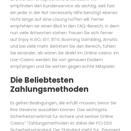
empfinden den Kundenservice als wichtig, weil fast
ein jeder in der Not necessarily Hilfe benötigt ebenso
nicht lange auf eine Lösung hoffen will. Ferner
empfehlen wir einen Blick in den FAQ-Bereich, in dem
nun viele Antworten stehen. Freuen Sie sich ferner
auf Enjoy N GO, IGT, BTG, Booming Gambling, Amatic
und bei viele mehr. Betreten Sie den Bereich, fühlen
Sie einander, als wären Sie direkt im Online casino. Im
Live-Casino werden Sie von genauen Dealern
empfangen und Sie wetten gegen echte Mitspieler.
Die Beliebtesten
Zahlungsmethoden
Es gelten Bedingungen, die erfüllt müssen, bevor Sie
Ihre Gewinne auszahlen können. Das wichtigste
Sicherheitsmerkmal für sichere und seriöse Online
Casino” “Zahlungsmethoden ist dabei der PCI DDS
Sicherheitsstandard. Der Standard steht für „Payment