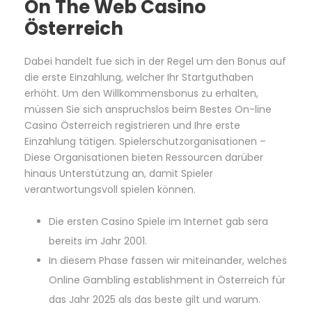
On The Web Casino
Österreich
Dabei handelt fue sich in der Regel um den Bonus auf
die erste Einzahlung, welcher Ihr Startguthaben
erhöht. Um den Willkommensbonus zu erhalten,
müssen Sie sich anspruchslos beim Bestes On-line
Casino Österreich registrieren und Ihre erste
Einzahlung tätigen. Spielerschutzorganisationen –
Diese Organisationen bieten Ressourcen darüber
hinaus Unterstützung an, damit Spieler
verantwortungsvoll spielen können.
Die ersten Casino Spiele im Internet gab sera
bereits im Jahr 2001.
In diesem Phase fassen wir miteinander, welches
Online Gambling establishment in Österreich für
das Jahr 2025 als das beste gilt und warum.