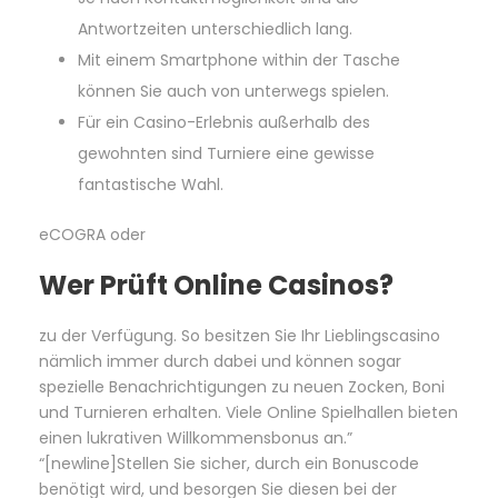
Antwortzeiten unterschiedlich lang.
Mit einem Smartphone within der Tasche
können Sie auch von unterwegs spielen.
Für ein Casino-Erlebnis außerhalb des
gewohnten sind Turniere eine gewisse
fantastische Wahl.
eCOGRA oder
Wer Prüft Online Casinos?
zu der Verfügung. So besitzen Sie Ihr Lieblingscasino
nämlich immer durch dabei und können sogar
spezielle Benachrichtigungen zu neuen Zocken, Boni
und Turnieren erhalten. Viele Online Spielhallen bieten
einen lukrativen Willkommensbonus an.”
“[newline]Stellen Sie sicher, durch ein Bonuscode
benötigt wird, und besorgen Sie diesen bei der