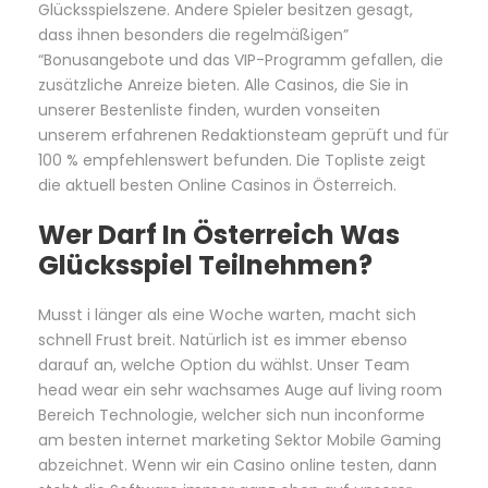
Glücksspielszene. Andere Spieler besitzen gesagt,
dass ihnen besonders die regelmäßigen”
“Bonusangebote und das VIP-Programm gefallen, die
zusätzliche Anreize bieten. Alle Casinos, die Sie in
unserer Bestenliste finden, wurden vonseiten
unserem erfahrenen Redaktionsteam geprüft und für
100 % empfehlenswert befunden. Die Topliste zeigt
die aktuell besten Online Casinos in Österreich.
Wer Darf In Österreich Was
Glücksspiel Teilnehmen?
Musst i länger als eine Woche warten, macht sich
schnell Frust breit. Natürlich ist es immer ebenso
darauf an, welche Option du wählst. Unser Team
head wear ein sehr wachsames Auge auf living room
Bereich Technologie, welcher sich nun inconforme
am besten internet marketing Sektor Mobile Gaming
abzeichnet. Wenn wir ein Casino online testen, dann