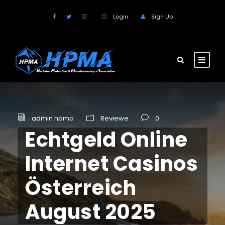
Login
Sign Up
admin hpma
Reviewe
0
Echtgeld Online
Internet Casinos
Österreich
August 2025